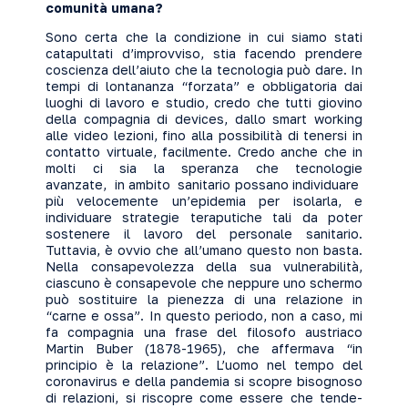
comunità umana?
Sono certa che la condizione in cui siamo stati
catapultati d’improvviso, stia facendo prendere
coscienza dell’aiuto che la tecnologia può dare. In
tempi di lontananza “forzata” e obbligatoria dai
luoghi di lavoro e studio, credo che tutti giovino
della compagnia di devices, dallo smart working
alle video lezioni, fino alla possibilità di tenersi in
contatto virtuale, facilmente. Credo anche che in
molti ci sia la speranza che tecnologie
avanzate, in ambito sanitario possano individuare
più velocemente un’epidemia per isolarla, e
individuare strategie teraputiche tali da poter
sostenere il lavoro del personale sanitario.
Tuttavia, è ovvio che all’umano questo non basta.
Nella consapevolezza della sua vulnerabilità,
ciascuno è consapevole che neppure uno schermo
può sostituire la pienezza di una relazione in
“carne e ossa”. In questo periodo, non a caso, mi
fa compagnia una frase del filosofo austriaco
Martin Buber (1878-1965), che affermava “in
principio è la relazione”. L’uomo nel tempo del
coronavirus e della pandemia si scopre bisognoso
di relazioni, si riscopre come essere che tende-