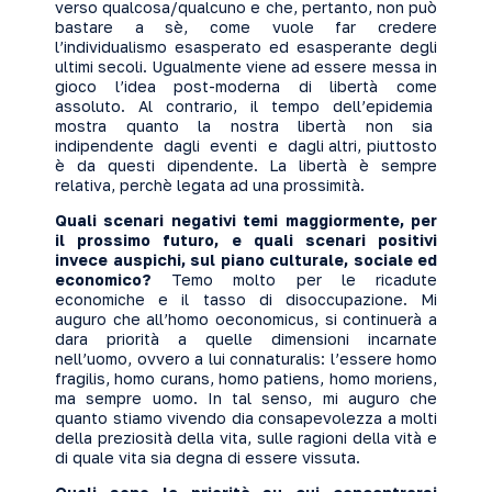
verso qualcosa/qualcuno e che, pertanto, non può
bastare a sè, come vuole far credere
l’individualismo esasperato ed esasperante degli
ultimi secoli. Ugualmente viene ad essere messa in
gioco l’idea post-moderna di libertà come
assoluto. Al contrario, il tempo dell’epidemia
mostra quanto la nostra libertà non sia
indipendente dagli eventi e dagli altri, piuttosto
è da questi dipendente. La libertà è sempre
relativa, perchè legata ad una prossimità.
Quali scenari negativi temi maggiormente, per
il prossimo futuro, e quali scenari positivi
invece auspichi, sul piano culturale, sociale ed
economico?
Temo molto per le ricadute
economiche e il tasso di disoccupazione. Mi
auguro che all’homo oeconomicus, si continuerà a
dara priorità a quelle dimensioni incarnate
nell’uomo, ovvero a lui connaturalis: l’essere homo
fragilis, homo curans, homo patiens, homo moriens,
ma sempre uomo. In tal senso, mi auguro che
quanto stiamo vivendo dia consapevolezza a molti
della preziosità della vita, sulle ragioni della vità e
di quale vita sia degna di essere vissuta.