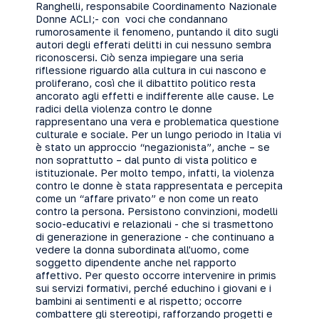
Ranghelli, responsabile Coordinamento Nazionale
Donne ACLI;- con voci che condannano
rumorosamente il fenomeno, puntando il dito sugli
autori degli efferati delitti in cui nessuno sembra
riconoscersi. Ciò senza impiegare una seria
riflessione riguardo alla cultura in cui nascono e
proliferano, così che il dibattito politico resta
ancorato agli effetti e indifferente alle cause. Le
radici della violenza contro le donne
rappresentano una vera e problematica questione
culturale e sociale. Per un lungo periodo in Italia vi
è stato un approccio “negazionista”, anche – se
non soprattutto – dal punto di vista politico e
istituzionale. Per molto tempo, infatti, la violenza
contro le donne è stata rappresentata e percepita
come un “affare privato” e non come un reato
contro la persona. Persistono convinzioni, modelli
socio-educativi e relazionali - che si trasmettono
di generazione in generazione - che continuano a
vedere la donna subordinata all'uomo, come
soggetto dipendente anche nel rapporto
affettivo. Per questo occorre intervenire in primis
sui servizi formativi, perché educhino i giovani e i
bambini ai sentimenti e al rispetto; occorre
combattere gli stereotipi, rafforzando progetti e