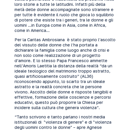
loro storie a tutte le latitudini. Infatti più della
metà delle donne accompagnate sono straniere e
per tutte è evidente il ruolo che gioca lo squilibrio
di potere che esiste tra i generi, tra le donne e gli
uomini …in Europa come in Asia, come in Africa,
come in America…
Per la Caritas Ambrosiana è stato proprio l’ascolto
del vissuto delle donne che l’ha portata a
dichiarare la famiglia come luogo anche di crisi e
non solo come realizzazione di un progetto
d’amore. E lo stesso Papa Francesco ammette
nell’Amoris Laetitia la distanza della realtà “da un
ideale teologico del matrimonio troppo astratto,
quasi artificiosamente costruito” (AL36)
riconoscendo appunto, lo scarto tra un ideale
astratto e la realtà concreta che le persone
vivono. Ascolto delle donne e risposte tangibili e
effettive, formazione delle coscienze e percorsi
educativi, questo può proporre la Chiesa per
incidere sulla cultura che genera violenza”.
“Tanto scrivono e tanto parlano i nostri media
istituzionali di "violenza di genere" e di "violenza
degli uomini contro le donne" – apre Agnese