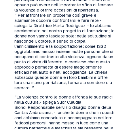
ognuno può avere nell’importante sfida di fermare
la violenza e offrire occasioni di ripartenza.
“ Per affrontare un problema così grave e
allarmante occorre confrontarsi e fare rete -
spiega la Direttrice Marta Rodriguez – lo abbiamo
sperimentato nel nostro progetto di formazione; le
donne non vanno lasciate sole: nella solitudine si
nasconde il dolore, il senso di colpa,
l’annichilimento e la sopportazione; come ISSD
oggi abbiamo messo insieme molte persone che si
occupano di contrasto alla violenza, ognuno da un
punto di vista differente, e crediamo che questo
approccio permetta di essere maggiormente
efficaci nell’aiuto e nell’ accoglienza. La Chiesa
abbraccia queste donne e i loro bambini e offre
loro una mano per rialzarsi, tornare a sorridere e a
sperare ”.
“La violenza contro le donne affonda le sue radici
nella cultura,- spiega Suor Claudia
Biondi Responsabile servizio disagio Donne della
Caritas Ambrosiana; - anche le donne che in questi
anni abbiamo conosciuto e accompagnato nei loro
faticosi percorsi, hanno messo in luce come una
cultura patriarcale e maschilista sia presente nelle