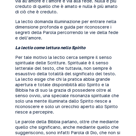
via all’amore e l’amore è via alla fede. Nulla è più
creduto di quello che è amato e nulla è più amato
di ciò che è creduto.
La lectio domanda illuminazione per entrare nella
dimensione profonda e guida per riconoscere i
segreti della Parola percorrendo le vie della fede
e dell’amore.
La lectio come lettura nello Spirito
Per tale motivo la lectio cerca sempre il senso
spirituale delle Scritture. Spirituale è il senso
letterale del testo, che tuttavia, non sempre è
esaustivo della totalità del significato del testo.
La lectio esige che chi la pratica abbia grande
apertura e totale disponibilità allo Spirito e la
Bibbia ha di suo la grazia di possedere oltre al
senso ovvio, una speciale risonanza spirituale che
solo una mente illuminata dallo Spirito riesce a
riconoscere e solo un orecchio aperto allo Spirito
riesce a percepire.
Le parole della Bibbia parlano, oltre che mediante
quello che significano, anche mediante quello che
suggeriscono, sono infatti Parola di Dio, che non si