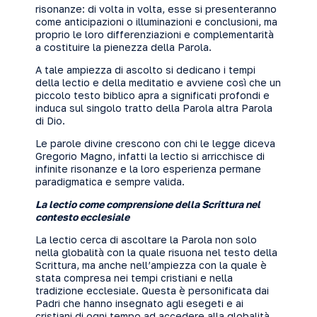
risonanze: di volta in volta, esse si presenteranno
come anticipazioni o illuminazioni e conclusioni, ma
proprio le loro differenziazioni e complementarità
a costituire la pienezza della Parola.
A tale ampiezza di ascolto si dedicano i tempi
della lectio e della meditatio e avviene così che un
piccolo testo biblico apra a significati profondi e
induca sul singolo tratto della Parola altra Parola
di Dio.
Le parole divine crescono con chi le legge diceva
Gregorio Magno, infatti la lectio si arricchisce di
infinite risonanze e la loro esperienza permane
paradigmatica e sempre valida.
La lectio come comprensione della Scrittura nel
contesto ecclesiale
La lectio cerca di ascoltare la Parola non solo
nella globalità con la quale risuona nel testo della
Scrittura, ma anche nell’ampiezza con la quale è
stata compresa nei tempi cristiani e nella
tradizione ecclesiale. Questa è personificata dai
Padri che hanno insegnato agli esegeti e ai
cristiani di ogni tempo ad accedere alla globalità