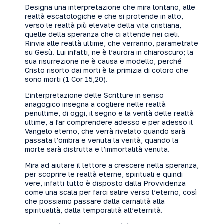
Designa una interpretazione che mira lontano, alle
realtà escatologiche e che si protende in alto,
verso le realtà più elevate della vita cristiana,
quelle della speranza che ci attende nei cieli.
Rinvia alle realtà ultime, che verranno, parametrate
su Gesù. Lui infatti, ne è l’aurora in chiaroscuro; la
sua risurrezione ne è causa e modello, perché
Cristo risorto dai morti è la primizia di coloro che
sono morti (1 Cor 15,20).
L’interpretazione delle Scritture in senso
anagogico insegna a cogliere nelle realtà
penultime, di oggi, il segno e la verità delle realtà
ultime, a far comprendere adesso e per adesso il
Vangelo eterno, che verrà rivelato quando sarà
passata l’ombra e venuta la verità, quando la
morte sarà distrutta e l’immortalità venuta.
Mira ad aiutare il lettore a crescere nella speranza,
per scoprire le realtà eterne, spirituali e quindi
vere, infatti tutto è disposto dalla Provvidenza
come una scala per farci salire verso l’eterno, così
che possiamo passare dalla carnalità alla
spiritualità, dalla temporalità all’eternità.