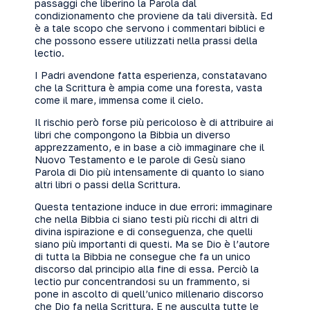
passaggi che liberino la Parola dal
condizionamento che proviene da tali diversità. Ed
è a tale scopo che servono i commentari biblici e
che possono essere utilizzati nella prassi della
lectio.
I Padri avendone fatta esperienza, constatavano
che la Scrittura è ampia come una foresta, vasta
come il mare, immensa come il cielo.
Il rischio però forse più pericoloso è di attribuire ai
libri che compongono la Bibbia un diverso
apprezzamento, e in base a ciò immaginare che il
Nuovo Testamento e le parole di Gesù siano
Parola di Dio più intensamente di quanto lo siano
altri libri o passi della Scrittura.
Questa tentazione induce in due errori: immaginare
che nella Bibbia ci siano testi più ricchi di altri di
divina ispirazione e di conseguenza, che quelli
siano più importanti di questi. Ma se Dio è l’autore
di tutta la Bibbia ne consegue che fa un unico
discorso dal principio alla fine di essa. Perciò la
lectio pur concentrandosi su un frammento, si
pone in ascolto di quell’unico millenario discorso
che Dio fa nella Scrittura. E ne ausculta tutte le