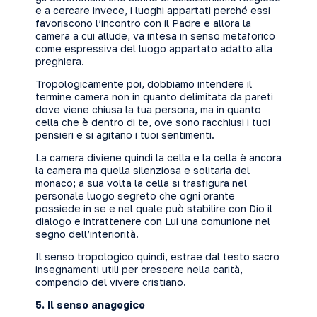
e a cercare invece, i luoghi appartati perché essi
favoriscono l’incontro con il Padre e allora la
camera a cui allude, va intesa in senso metaforico
come espressiva del luogo appartato adatto alla
preghiera.
Tropologicamente poi, dobbiamo intendere il
termine camera non in quanto delimitata da pareti
dove viene chiusa la tua persona, ma in quanto
cella che è dentro di te, ove sono racchiusi i tuoi
pensieri e si agitano i tuoi sentimenti.
La camera diviene quindi la cella e la cella è ancora
la camera ma quella silenziosa e solitaria del
monaco; a sua volta la cella si trasfigura nel
personale luogo segreto che ogni orante
possiede in se e nel quale può stabilire con Dio il
dialogo e intrattenere con Lui una comunione nel
segno dell’interiorità.
Il senso tropologico quindi, estrae dal testo sacro
insegnamenti utili per crescere nella carità,
compendio del vivere cristiano.
5. Il senso anagogico