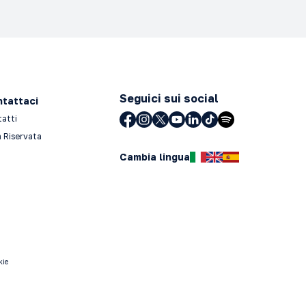
Seguici sui social
tattaci
tatti
 Riservata
Cambia lingua
kie