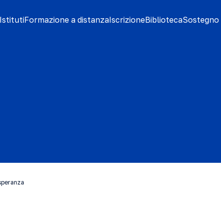
stituti
Formazione a distanza
Iscrizione
Biblioteca
Sostegno 
 speranza