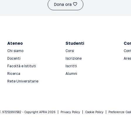
Dona ora
Ateneo
Studenti
Con
Chi siamo
Corsi
Con
Docenti
Iscrizione
Area
Facoltà e Istituti
Iscritti
Ricerca
Alumni
Rete Universitarie
F. 97251990582 - Copyright APRA 2026
Privacy Policy
Cookie Policy
Preferenze Coo