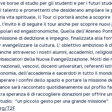
ve borse di studio per gli studenti e per i futuri stu
 di talento e promettenti che desiderano ampliare le
ia vita spirituale. Il Tour ci porterà anche a scoprire
 l’invito è di seguire il tour anche per scoprire nuovi
popolari ed engastronomiche. Quella dell’Ateneo Pont
issione di dedizione e impegno, finalizzata alla for
er evangelizzare la cultura. L’ obiettivo ambizioso è d
anche attraverso i nostri alumni, accademici, religiosi
ambasciatori della Nuova Evangelizzazione. Molti dei 
rnazionali, vescovi, docenti universitari, referenti is
economia, dell’accademia e sacerdoti in tutto il mon
uperare i confini dello spazio e portare la missione d
rance sarà raccontato quotidianamente sul profilo 
tra speranza è di raccogliere donazioni per offrire 
studio: “un piccolo gesto per una grande missione”
org/T2F