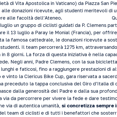
età di Vita Apostolica in Vaticano) da Piazza San Pi
alle donazioni ricevute, agli studenti meritevoli di 
ccedere alle facoltà dell’Ateneo. Questo
 6 luglio un gruppo di ciclisti guidati da P. Clemens pa
re il 13 luglio a Paray le Monial (Francia), per offrir
ta la famosa cattedrale, le donazioni ricevute a sos
 studenti. Il team percorrerà 1275 km, attraversando
n 8 giorni. La forza di questa iniziativa è nella capac
ede. Negli anni, Padre Clemens, con la sua bicicletta
lunghi e faticosi, fino a raggiungere prestazioni di al
e vinto la Clericus Bike Cup, gara riservata a sacerdo
a preceduto la tappa conclusiva del Giro d’Italia di 
 nasce dalla generosità del Padre e dalla sua profon
la via da percorrere per vivere la fede e dare testi
e via di autentica umanità,
si concretizza sempre i
l team di ciclisti e di tutti i benefattori che sosterr