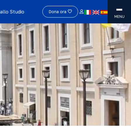
allo Studio
Dona ora
MENU