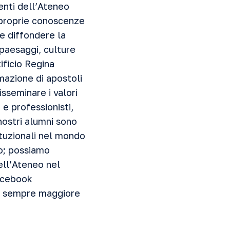
denti dell’Ateneo
 proprie conoscenze
 e diffondere la
 paesaggi, culture
ificio Regina
mazione di apostoli
isseminare i valori
 e professionisti,
nostri alumni sono
tituzionali nel mondo
do; possiamo
ell’Ateneo nel
facebook
un sempre maggiore