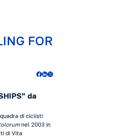
LING FOR
RSHIPS”
da
uadra di ciclisti
tolorum
nel 2003 in
i di Vita