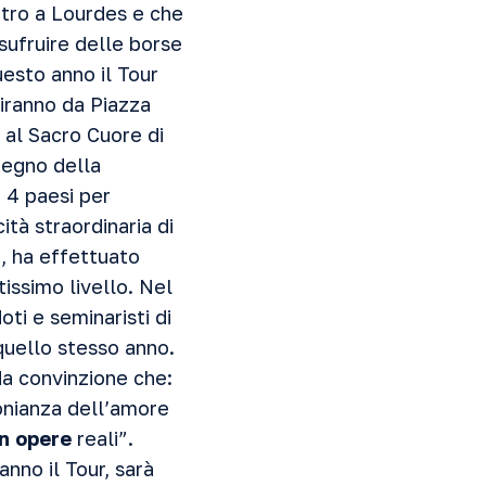
etro a Lourdes e che
usufruire delle borse
 anno il Tour
rtiranno da Piazza
e al Sacro Cuore di
tegno della
 4 paesi per
ità straordinaria di
, ha effettuato
tissimo livello. Nel
ti e seminaristi di
quello stesso anno.
da convinzione che:
monianza dell’amore
n opere
reali”.
anno il Tour, sarà