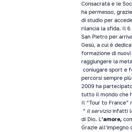
Consacrata e le Soci
ha permesso, grazie 
di studio per a
rilancia la sfida. Il
San Pietro per arriva
Gesù, a cui è dedica
formazione di nuovi
raggiungere la meta i
coniugare sport e f
percorsi sempre più 
2009 ha partecipato 
tutto il mondo che h
Il “Tour to France”
“
il servizio
infatti 
di Dio. L
’amore,
com
Grazie all’impegno de