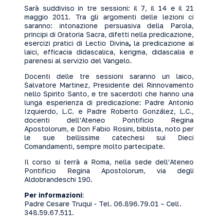
Sarà suddiviso in tre sessioni: il 7, il 14 e il 21
maggio 2011. Tra gli argomenti delle lezioni ci
saranno: intonazione persuasiva della Parola,
principi di Oratoria Sacra, difetti nella predicazione,
esercizi pratici di Lectio Divina
,
la predicazione ai
laici, efficacia didascalica, kerigma, didascalia e
parenesi al servizio del Vangelo.
Docenti delle tre sessioni saranno un laico,
Salvatore Martinez, Presidente del Rinnovamento
nello Spirito Santo, e tre sacerdoti che hanno una
lunga esperienza di predicazione: Padre Antonio
Izquierdo, L.C. e Padre Roberto González, L.C.,
docenti dell’Ateneo Pontificio Regina
Apostolorum, e Don Fabio Rosini, biblista, noto per
le sue bellissime catechesi sui Dieci
Comandamenti, sempre molto partecipate.
Il corso si terrà a Roma, nella sede dell’Ateneo
Pontificio Regina Apostolorum, via degli
Aldobrandeschi 190.
Per informazioni
:
Padre Cesare Truqui - Tel. 06.896.79.01 – Cell.
348.59.67.511.