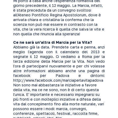
Mi porto a casa anche l'esperienza formativa del
giorno precedente, il 12 maggio. La Marcia, infatti,
è stata preceduta da un convegno svoltosi
all'Ateneo Pontificio Regina Apostolorum, dove è
arrivata chiara e cristallina la conferma che la
scienza non può mai essere in contrasto con la
vita, che la vera ricerca è quella che salva le vite e
non quella che rinuncia alla speranza!
Ce ne sarà un'altra di Marcia per la Vita?
Abbiamo già la data. Prendete carta e penna, anzi
meglio l'agenda con il calendario del 2013 e
segnate il 12 maggio. Ci vediamo a Roma per la
terza edizione della Marcia per la Vita. Non vedo
l'ora di parteciparvi nuovamente e per chi volesse
altre informazioni abbiamo anche una pagina di
facebook per Padova e dintorni:
http://www.facebook.com/marciaperlavitapadova
Non sono mai abbastanza le iniziative a favore
della vita, ma ce ne sono, non è di certo questa
l'unica. E' importante e necessario impegnarsi su
più fronti e con molteplici iniziative a difesa della
vita dal concepimento fino alla morte naturale, vari
possono essere i modi: marcia, convegni,
conferenze, spettacoli, festival, raccolta firme,