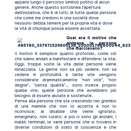
apparsi lungo il percorso simboli politici di alcun
genere. Anche questo sottolinea l'apertura
dell'iniziativa, che è di tutti, di tutte quelle persone
che come me credono in una società dove
nessuno debba temere per la propria vita e dove
la vita di chiunque possa essere accettata.
Qual era il motivo che
animava le persone
che marciavano?
Il motivo è semplice quanto profondo, come ciò
che siamo andati a manifestare e difendere: la vita.
Oggi, troppe volte la vita delle persone viene
minacciata. La gente non sa più vedere, non sa
vedere in profondità e tante vite vengono
considerate drammaticamente "non vite", "non
degne", "senza qualità"... sono invece proprio
quelle vite, quelle persone che avrebbero più
bisogno di essere aiutate e sostenute.
Pensa alla persona che sta crescendo nel grembo
di una mamma che non lo accetta e non lo
riconosce; al disabile che viene ignorato,
emarginato, non curato; e poi ci sono gli anziani, i
malati terminali, le varie persone che si trovano in
diverse condizioni di stato di coscienza e che