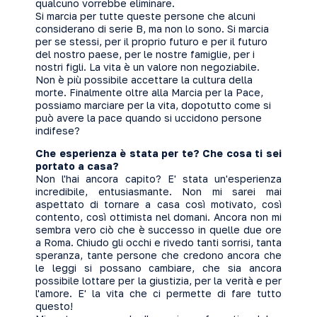
qualcuno vorrebbe eliminare.
Si marcia per tutte queste persone che alcuni
considerano di serie B, ma non lo sono. Si marcia
per se stessi, per il proprio futuro e per il futuro
del nostro paese, per le nostre famiglie, per i
nostri figli. La vita è un valore non negoziabile.
Non è più possibile accettare la cultura della
morte. Finalmente oltre alla Marcia per la Pace,
possiamo marciare per la vita, dopotutto come si
può avere la pace quando si uccidono persone
indifese?
Che esperienza è stata per te? Che cosa ti sei
portato a casa?
Non l'hai ancora capito? E' stata un'esperienza
incredibile, entusiasmante. Non mi sarei mai
aspettato di tornare a casa così motivato, così
contento, così ottimista nel domani. Ancora non mi
sembra vero ciò che è successo in quelle due ore
a Roma. Chiudo gli occhi e rivedo tanti sorrisi, tanta
speranza, tante persone che credono ancora che
le leggi si possano cambiare, che sia ancora
possibile lottare per la giustizia, per la verità e per
l'amore. E' la vita che ci permette di fare tutto
questo!