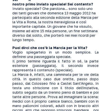
nostro primo inviato speciale! Sei contento?
Inviato speciale? Che parolona... sono solo uno
dei tanti giovani che domenica 13 maggio 2012 ha
partecipato alla seconda edizione della Marcia per
la Vita a Roma, la nostra meravigliosa e così
importante capitale. Un giovane che ha vissuto,
insieme ad altre 15 mila persone, un fine settimana
diverso dal solito, che porterò nei miei ricordi per
lungo tempo.
Puoi dirci che cos'è la Marcia per la Vita?
Voglio spiegartelo in un modo semplice. La
definirei una passeggiata speciale.
Il primo termine riguarda il fatto in sé, la parte
esteriore (passeggiata). Il secondo invece
rappresenta il contenuto (speciale).
La Marcia è, infatti, una camminata per le vie della
città. In questo caso due orette, passo dopo
passo, dal Colosseo fino a Castel Sant'Angelo. In
testa uno striscione con il titolo dell'iniziativa,
subito seguito da un trenino pieno di bambini e poi
tante altre persone. Prova ad immaginare la scena:
medici con il proprio camice bianco, bambini con in
mano palloncini colorati, adulti con in braccio altri
piccini, altri che reggono striscioni, bandiere... poi