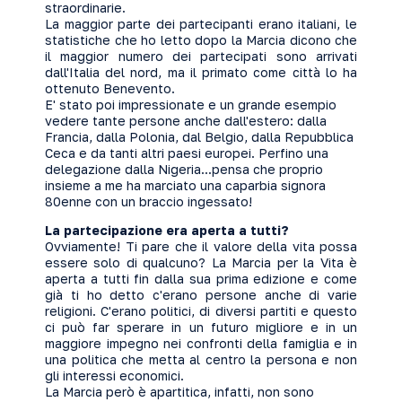
straordinarie.
La maggior parte dei partecipanti erano italiani, le
statistiche che ho letto dopo la Marcia dicono che
il maggior numero dei partecipati sono arrivati
dall'Italia del nord, ma il primato come città lo ha
ottenuto Benevento.
E' stato poi impressionate e un grande esempio
vedere tante persone anche dall'estero: dalla
Francia, dalla Polonia, dal Belgio, dalla Repubblica
Ceca e da tanti altri paesi europei. Perfino una
delegazione dalla Nigeria...pensa che proprio
insieme a me ha marciato una caparbia signora
80enne con un braccio ingessato!
La partecipazione era aperta a tutti?
Ovviamente! Ti pare che il valore della vita possa
essere solo di qualcuno? La Marcia per la Vita è
aperta a tutti fin dalla sua prima edizione e come
già ti ho detto c'erano persone anche di varie
religioni. C'erano politici, di diversi partiti e questo
ci può far sperare in un futuro migliore e in un
maggiore impegno nei confronti della famiglia e in
una politica che metta al centro la persona e non
gli interessi economici.
La Marcia però è apartitica, infatti, non sono