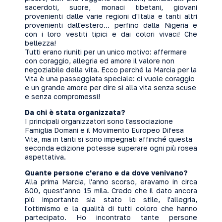
sacerdoti, suore, monaci tibetani, giovani
provenienti dalle varie regioni d'Italia e tanti altri
provenienti dall'estero... perfino dalla Nigeria e
con i loro vestiti tipici e dai colori vivaci! Che
bellezza!
Tutti erano riuniti per un unico motivo: affermare
con coraggio, allegria ed amore il valore non
negoziabile della vita. Ecco perché la Marcia per la
Vita è una passeggiata speciale: ci vuole coraggio
e un grande amore per dire sì alla vita senza scuse
e senza compromessi!
Da chi è stata organizzata?
I principali organizzatori sono l'associazione
Famiglia Domani e il Movimento Europeo Difesa
Vita, ma in tanti si sono impegnati affinché questa
seconda edizione potesse superare ogni più rosea
aspettativa.
Quante persone c'erano e da dove venivano?
Alla prima Marcia, l'anno scorso, eravamo in circa
800, quest'anno 15 mila. Credo che il dato ancora
più importante sia stato lo stile, l'allegria,
l'ottimismo e la qualità di tutti coloro che hanno
partecipato. Ho incontrato tante persone