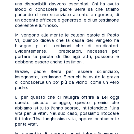
una disponibilit davvero esemplari. Chi ha avuto
modo di conoscere padre Serra sa che stiamo
parlando di uno scienziato attento e rigoroso, di
un docente efficace e generoso, e di un testimone
coerente e luminoso.
Mi vengono alla mente le celebri parole di Paolo
VI, quando diceva che la causa del Vangelo ha
bisogno pi di testimoni che di predicatori.
Evidentemente, i predicatori, necessari per
portare la parola di Dio agli altri, possono e
debbono essere anche testimoni.
Grazie, padre Serra per essere scienziato,
insegnante, testimone. E per chi ha avuto la grazia
di conoscerLa un po’ più da vicino, come un vero
padre.
E' per questo che ci rallegra offrire a Lei oggi
questo piccolo omaggio, questo premio che
abbiamo istituito l’anno scorso, intitolandolo: "Una
vita per la vita". Nel suo caso, possiamo ritoccare
il titolo: "Una lunghissima vita, appassionatamente
per la vita".
Mi permetto di leggere, quasi telegraficamente,