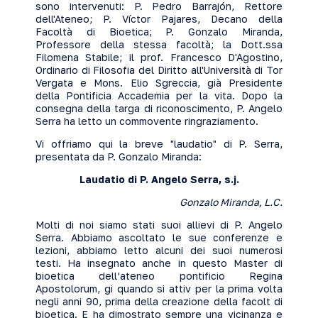
sono intervenuti: P. Pedro Barrajón, Rettore
dell'Ateneo; P. Víctor Pajares, Decano della
Facoltà di Bioetica; P. Gonzalo Miranda,
Professore della stessa facoltà; la Dott.ssa
Filomena Stabile; il prof. Francesco D'Agostino,
Ordinario di Filosofia del Diritto all'Università di Tor
Vergata e Mons. Elio Sgreccia, già Presidente
della Pontificia Accademia per la vita. Dopo la
consegna della targa di riconoscimento, P. Angelo
Serra ha letto un commovente ringraziamento.
Vi offriamo qui la breve "laudatio" di P. Serra,
presentata da P. Gonzalo Miranda:
Laudatio di P. Angelo Serra, s.j.
Gonzalo Miranda, L.C.
Molti di noi siamo stati suoi allievi di P. Angelo
Serra. Abbiamo ascoltato le sue conferenze e
lezioni, abbiamo letto alcuni dei suoi numerosi
testi. Ha insegnato anche in questo Master di
bioetica dell’ateneo pontificio Regina
Apostolorum, gi quando si attiv per la prima volta
negli anni 90, prima della creazione della facolt di
bioetica. E ha dimostrato sempre una vicinanza e