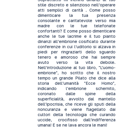
stile discreto e silenzioso nell’operare
atti semplici di carità . Come posso
dimenticare la tua presenza
consolante e caritatevole verso mia
madre con le tue telefonate
confortanti? E come posso dimenticare
anche le tue lacrime e il tuo pianto
dinanzi all’embrione cosificato durante
conferenze in cui l’uditorio si alzava in
piedi per ringraziarti dello sguardo
tenero e amoroso che hai sempre
avuto verso la vita debole.
Nell’introduzione al tuo libro, "L’uomo-
embrione", ho scritto che il nostro
tempo un grande Pilato che dice alla
storia dell’umanità "Ecce Homo",
indicando l’embrione schernito,
coronato dalle spine della
superficialità, avvolto dal mantello
dell’ipocrisia, che riceve gli sputi della
noncuranza e viene flagellato dai
cultori della tecnologia che curando
uccide, crocifisso dall’indifferenza
umana! E se ne lava ancora le mani!