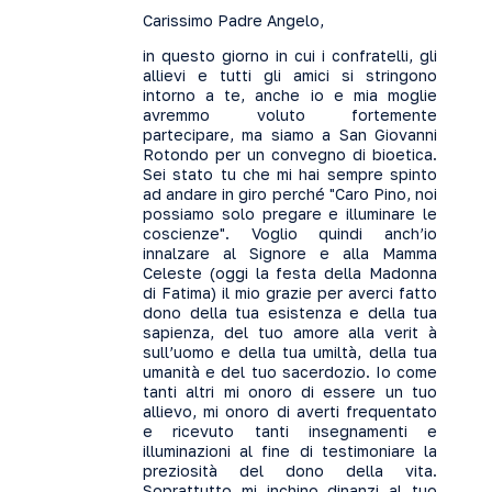
Carissimo Padre Angelo,
in questo giorno in cui i confratelli, gli
allievi e tutti gli amici si stringono
intorno a te, anche io e mia moglie
avremmo voluto fortemente
partecipare, ma siamo a San Giovanni
Rotondo per un convegno di bioetica.
Sei stato tu che mi hai sempre spinto
ad andare in giro perché "Caro Pino, noi
possiamo solo pregare e illuminare le
coscienze". Voglio quindi anch’io
innalzare al Signore e alla Mamma
Celeste (oggi la festa della Madonna
di Fatima) il mio grazie per averci fatto
dono della tua esistenza e della tua
sapienza, del tuo amore alla verit à
sull’uomo e della tua umiltà, della tua
umanità e del tuo sacerdozio. Io come
tanti altri mi onoro di essere un tuo
allievo, mi onoro di averti frequentato
e ricevuto tanti insegnamenti e
illuminazioni al fine di testimoniare la
preziosità del dono della vita.
Soprattutto mi inchino dinanzi al tuo