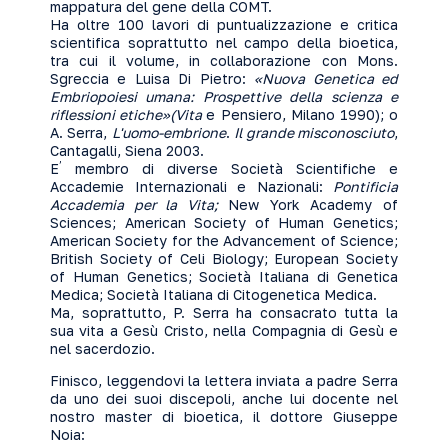
mappatura del gene della COMT.
Ha oltre 100 lavori di puntualizzazione e critica
scientifica soprattutto nel campo della bioetica,
tra cui il volume, in collaborazione con Mons.
Sgreccia e Luisa Di Pietro:
«Nuova Genetica ed
Embriopoiesi umana: Prospettive della scienza e
riflessioni etiche»(Vita
e Pensiero, Milano 1990); o
A. Serra,
L'uomo-embrione
.
Il grande misconosciuto
,
Cantagalli, Siena 2003.
’
E
membro di diverse Società Scientifiche e
Accademie Internazionali e Nazionali:
Pontificia
Accademia per la Vita;
New York Academy of
Sciences; American Society of Human Genetics;
American Society for the Advancement of Science;
British Society of Celi Biology; European Society
of Human Genetics; Società Italiana di Genetica
Medica; Società Italiana di Citogenetica Medica.
Ma, soprattutto, P. Serra ha consacrato tutta la
sua vita a Gesù Cristo, nella Compagnia di Gesù e
nel sacerdozio.
Finisco, leggendovi la lettera inviata a padre Serra
da uno dei suoi discepoli, anche lui docente nel
nostro master di bioetica, il dottore Giuseppe
Noia: