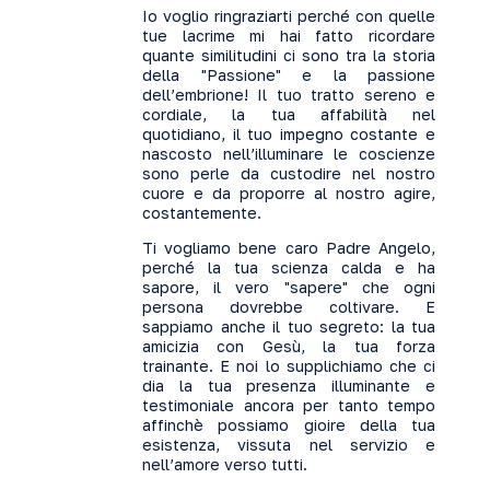
Io voglio ringraziarti perché con quelle
tue lacrime mi hai fatto ricordare
quante similitudini ci sono tra la storia
della "Passione" e la passione
dell’embrione! Il tuo tratto sereno e
cordiale, la tua affabilità nel
quotidiano, il tuo impegno costante e
nascosto nell’illuminare le coscienze
sono perle da custodire nel nostro
cuore e da proporre al nostro agire,
costantemente.
Ti vogliamo bene caro Padre Angelo,
perché la tua scienza calda e ha
sapore, il vero "sapere" che ogni
persona dovrebbe coltivare. E
sappiamo anche il tuo segreto: la tua
amicizia con Gesù, la tua forza
trainante. E noi lo supplichiamo che ci
dia la tua presenza illuminante e
testimoniale ancora per tanto tempo
affinchè possiamo gioire della tua
esistenza, vissuta nel servizio e
nell’amore verso tutti.