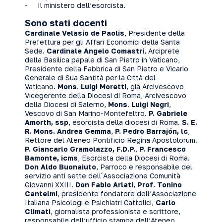
- Il ministero dell’esorcista.
Sono stati docenti
Cardinale
Velasio de Paolis
, Presidente della
Prefettura per gli Affari Economici della Santa
Sede.
Cardinale
Angelo Comastri
, Arciprete
della Basilica papale di San Pietro in Vaticano,
Presidente della Fabbrica di San Pietro e Vicario
Generale di Sua Santità per la Città del
Vaticano.
Mons
.
Luigi Moretti
, già Arcivescovo
Vicegerente della Diocesi di Roma, Arcivescovo
della Diocesi di Salerno,
Mons
.
Luigi Negri
,
Vescovo di San Marino-Montefeltro.
P. Gabriele
Amorth, ssp
, esorcista della diocesi di Roma.
S. E.
R. Mons. Andrea Gemma
,
P. Pedro Barrajón, lc
,
Rettore del Ateneo Pontificio Regina Apostolorum.
P. Giancarlo Gramolazzo, F.D.P.
,
P. Francesco
Bamonte
, icms
, Esorcista della Diocesi di Roma.
Don Aldo Buonaiuto
, Parroco e responsabile del
servizio anti sette dell´Associazione Comunità
Giovanni XXIII.
Don Fabio Arlati
,
Prof. Tonino
Cantelmi
, presidente fondatore dell’Associazione
Italiana Psicologi e Psichiatri Cattolici,
Carlo
Climati
, giornalista professionista e scrittore,
responsabile dell’ufficio stampa dell’Ateneo