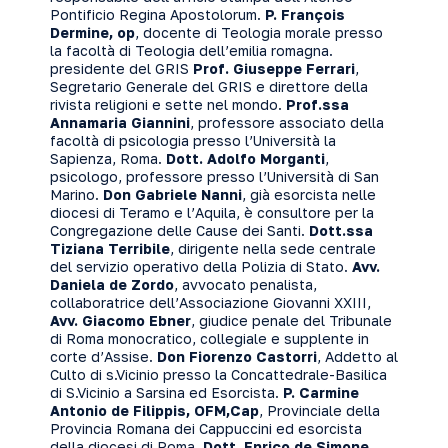
Pontificio Regina Apostolorum.
P. François
Dermine
, op
, docente di Teologia morale presso
la facoltà di Teologia dell’emilia romagna.
presidente del GRIS
Prof. Giuseppe Ferrari
,
Segretario Generale del GRIS e direttore della
rivista religioni e sette nel mondo.
Prof.ssa
Annamaria Giannini
, professore associato della
facoltà di psicologia presso l’Università la
Sapienza, Roma.
Dott. Adolfo Morganti
,
psicologo, professore presso l’Università di San
Marino.
Don Gabriele Nanni
, già esorcista nelle
diocesi di Teramo e l’Aquila, è consultore per la
Congregazione delle Cause dei Santi.
Dott.ssa
Tiziana Terribile
, dirigente nella sede centrale
del servizio operativo della Polizia di Stato.
Avv.
Daniela de Zordo
, avvocato penalista,
collaboratrice dell’Associazione Giovanni XXIII,
Avv.
Giacomo Ebner
, giudice penale del Tribunale
di Roma monocratico, collegiale e supplente in
corte d’Assise.
Don Fiorenzo Castorri
, Addetto al
Culto di s.Vicinio presso la Concattedrale-Basilica
di S.Vicinio a Sarsina ed Esorcista.
P. Carmine
Antonio
de Filippis, OFM,Cap
, Provinciale della
Provincia Romana dei Cappuccini ed esorcista
della diocesi di Roma.
Dott. Enrico de Simone,