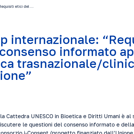
equisiti etici del …
 internazionale: “Requ
l consenso informato ap
rca trasnazionale/clini
ione”
, la Cattedra UNESCO in Bioetica e Diritti Umani è a
iscutere le questioni del consenso informato e della 
onsorzio i-Consent (progetto finanziato dall’Union