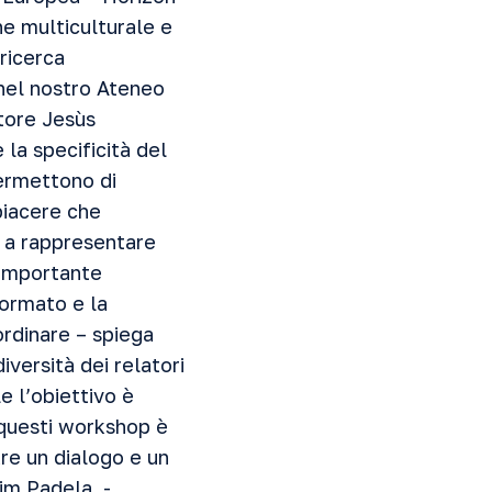
ne multiculturale e
 ricerca
 nel nostro Ateneo
ttore Jesùs
 la specificità del
permettono di
piacere che
– a rappresentare
 importante
formato e la
ordinare – spiega
versità dei relatori
e l’obiettivo è
i questi workshop è
re un dialogo e un
sim Padela -