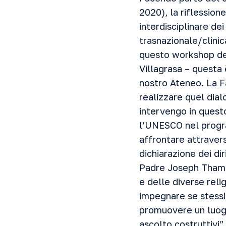
2020), la riflession
interdisciplinare dei
trasnazionale/clini
questo workshop del
Villagrasa – questa è
nostro Ateneo. La F
realizzare quel dial
intervengo in quest
l’UNESCO nel progra
affrontare attravers
dichiarazione dei di
Padre Joseph Tham – 
e delle diverse reli
impegnare se stessi 
promuovere un luogo
ascolto costruttivi”