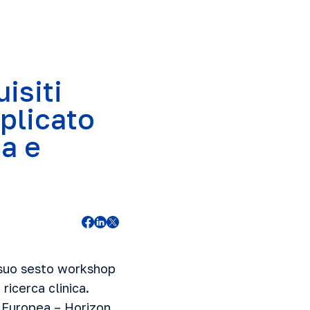
isiti
plicato
ca e
l suo sesto workshop
ricerca clinica.
e Europea – Horizon