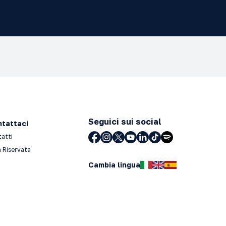
Seguici sui social
tattaci
tatti
 Riservata
Cambia lingua