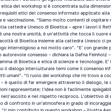
e etica del workshop si è concentrata sulla dimensio
 requisiti etici del consenso informato applicato alla
ca e vaccinazione. “Siamo molto contenti di ospitare
la cattedra Unesco di Bioetica – apre i lavori il Re
 una nostra unicità, è un’attività che tocca il cuore e
acoltà di Bioetica insieme alla cattedra Unesco ci 
ogo interreligioso a noi molto caro”. “E’ con grande 
o autorevole consesso – dichiara la Dafna Feinholz 
mma di Bioetica e etica di scienze e tecnologie. E’
o il dialogo interculturale temi come il consenso in
ritti umani”. “Il ruolo dei workshop che mi trovo a co
è quello di far emergere attraverso il dialogo, le di
gioni rappresentate; l’idea non è facilmente spiegabil
nell’ascolto e nel rispetto reciproco. L’obiettivo d
 di confronto in un’atmosfera in grado di incoraggia
. “Il mio contributo in questo workshop – illustra Aa