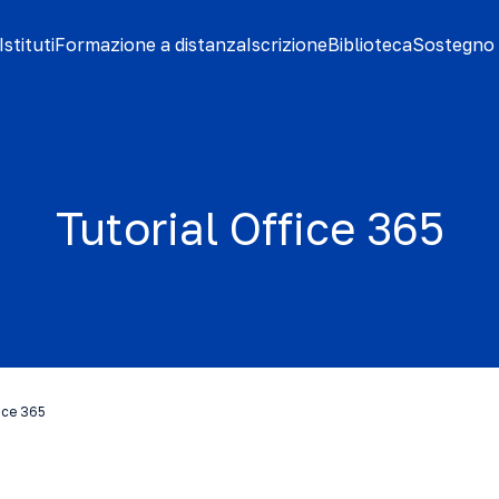
stituti
Formazione a distanza
Iscrizione
Biblioteca
Sostegno 
Tutorial Office 365
ice 365