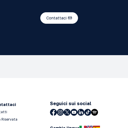
Contattaci
Seguici sui social
tattaci
tatti
 Riservata
Cambia lingua