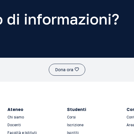
 di informazioni?
Dona ora
Ateneo
Studenti
Con
Chi siamo
Corsi
Con
Docenti
Iscrizione
Area
Facoltà e Istituti
Iscritti