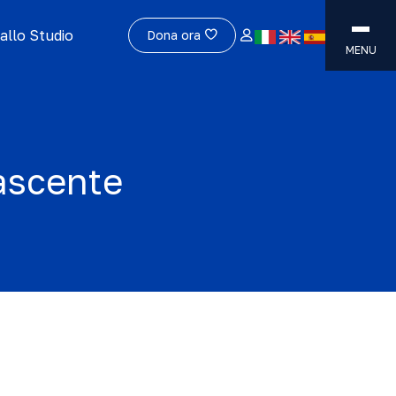
allo Studio
Dona ora
MENU
nascente