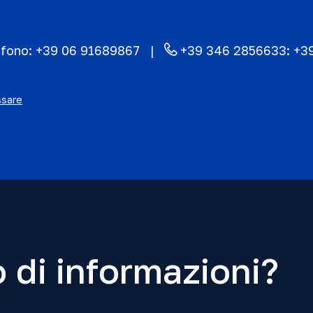
efono:
+39 06 91689867
+39 346 2856633:
+3
ssare
 di informazioni?