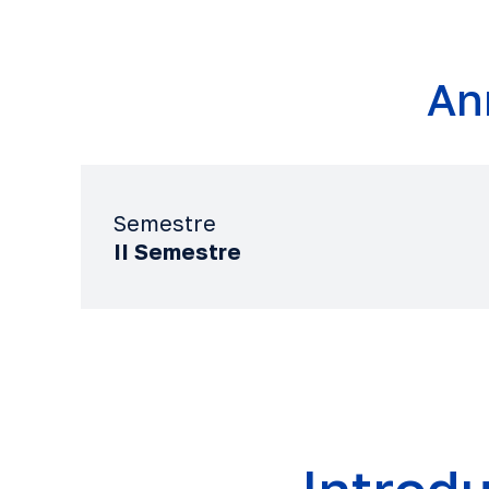
An
Semestre
II Semestre