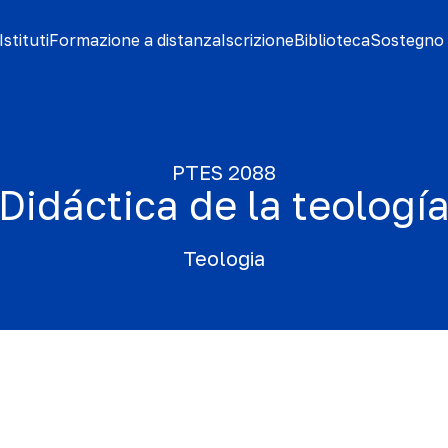
stituti
Formazione a distanza
Iscrizione
Biblioteca
Sostegno 
PTES 2088
Didáctica de la teologí
Teologia