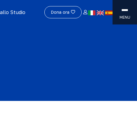
allo Studio
Dona ora
MENU
a