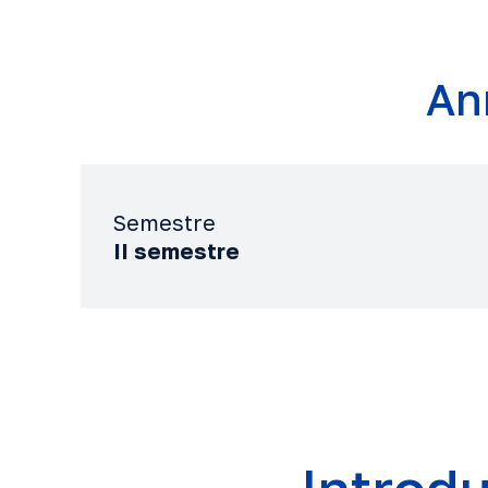
An
Semestre
II semestre