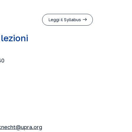
Leggi il Syllabus
 lezioni
40
t
knecht@upra.org