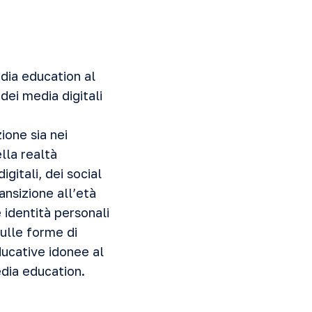
dia education al
dei media digitali
ione sia nei
lla realtà
gitali, dei social
ransizione all’età
e identità personali
 sulle forme di
ducative idonee al
edia education.