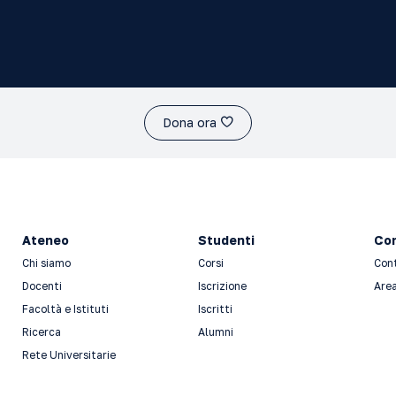
Dona ora
Ateneo
Studenti
Con
Chi siamo
Corsi
Con
Docenti
Iscrizione
Area
Facoltà e Istituti
Iscritti
Ricerca
Alumni
Rete Universitarie