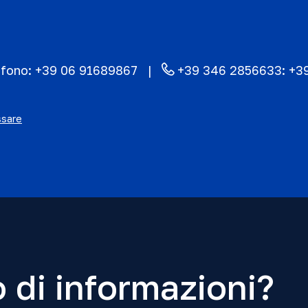
efono:
+39 06 91689867
+39 346 2856633:
+3
ssare
 di informazioni?