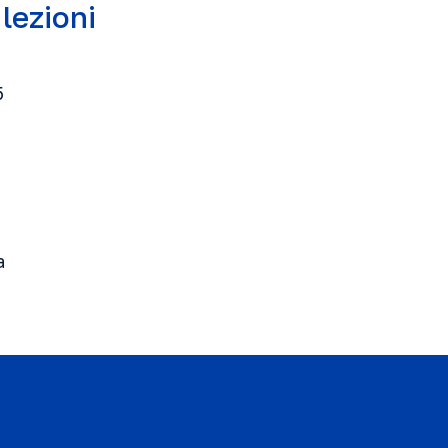
 lezioni
5
a