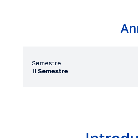
An
Semestre
II Semestre