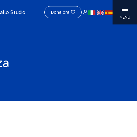
allo Studio
Dona ora
MENU
za