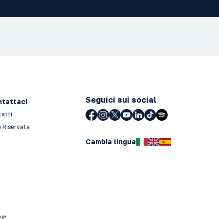
Seguici sui social
tattaci
tatti
 Riservata
Cambia lingua
kie