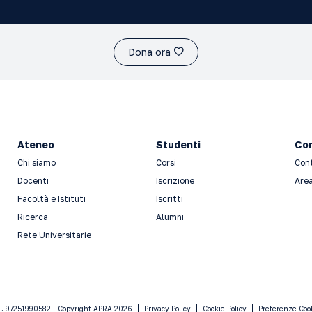
Dona ora
Ateneo
Studenti
Con
Chi siamo
Corsi
Con
Docenti
Iscrizione
Area
Facoltà e Istituti
Iscritti
Ricerca
Alumni
Rete Universitarie
F. 97251990582 - Copyright APRA 2026
Privacy Policy
Cookie Policy
Preferenze Coo