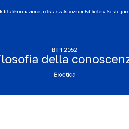
stituti
Formazione a distanza
Iscrizione
Biblioteca
Sostegno 
BIPI 2052
ilosofia della conoscen
Bioetica