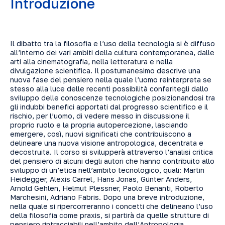
Introduzione
Il dibatto tra la filosofia e l’uso della tecnologia si è diffuso
all’interno dei vari ambiti della cultura contemporanea, dalle
arti alla cinematografia, nella letteratura e nella
divulgazione scientifica. Il postumanesimo descrive una
nuova fase del pensiero nella quale l’uomo reinterpreta se
stesso alla luce delle recenti possibilità conferitegli dallo
sviluppo delle conoscenze tecnologiche posizionandosi tra
gli indubbi benefici apportati dal progresso scientifico e il
rischio, per l’uomo, di vedere messo in discussione il
proprio ruolo e la propria autopercezione, lasciando
emergere, così, nuovi significati che contribuiscono a
delineare una nuova visione antropologica, decentrata e
decostruita. Il corso si svilupperà attraverso l’analisi critica
del pensiero di alcuni degli autori che hanno contribuito allo
sviluppo di un’etica nell’ambito tecnologico, quali: Martin
Heidegger, Alexis Carrel, Hans Jonas, Günter Anders,
Arnold Gehlen, Helmut Plessner, Paolo Benanti, Roberto
Marchesini, Adriano Fabris. Dopo una breve introduzione,
nella quale si ripercorreranno i concetti che delineano l’uso
della filosofia come praxis, si partirà da quelle strutture di
pensiero rintracciabili nell’ambito dell’Antropologia