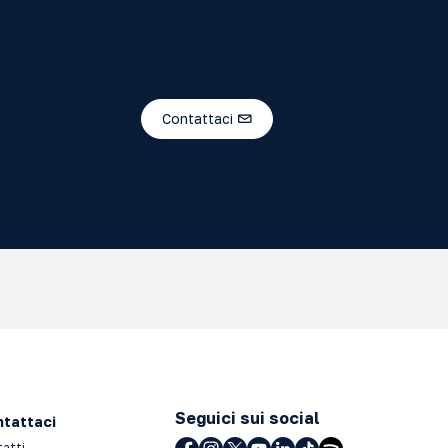
Contattaci
Seguici sui social
tattaci
tatti