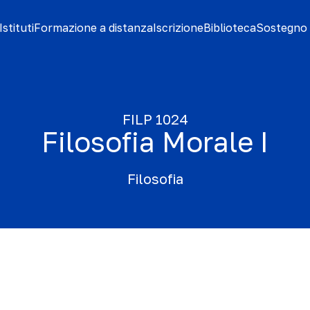
stituti
Formazione a distanza
Iscrizione
Biblioteca
Sostegno 
FILP 1024
Filosofia Morale I
Filosofia