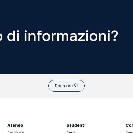
 di informazioni?
Dona ora
Ateneo
Studenti
Con
Chi siamo
Corsi
Con