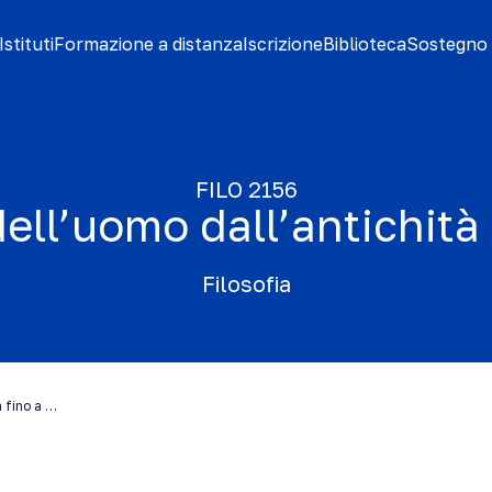
stituti
Formazione a distanza
Iscrizione
Biblioteca
Sostegno 
FILO 2156
dell’uomo dall’antichità 
Filosofia
à fino a …