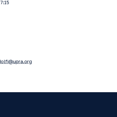
17:15
olfi@upra.org