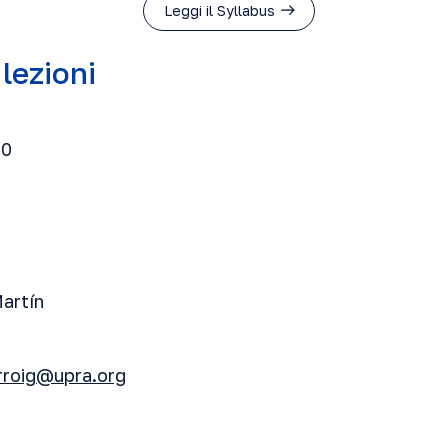
Leggi il Syllabus
 lezioni
50
Martín
arroig@upra.org