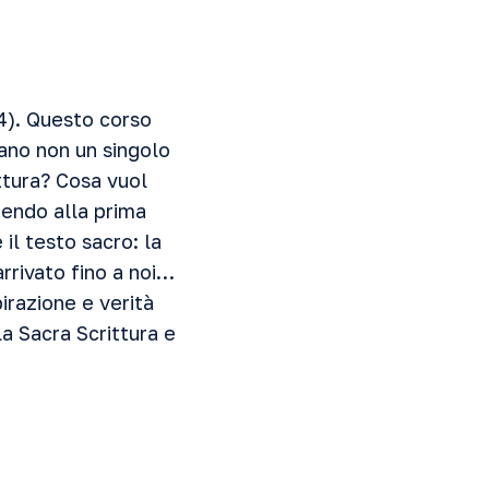
24). Questo corso
dano non un singolo
ittura? Cosa vuol
dendo alla prima
il testo sacro: la
arrivato fino a noi…
irazione e verità
la Sacra Scrittura e