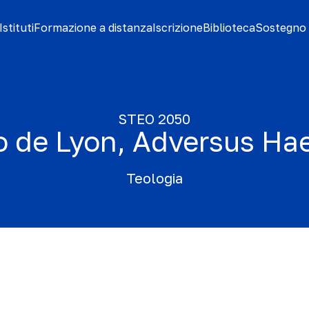
stituti
Formazione a distanza
Iscrizione
Biblioteca
Sostegno 
STEO 2050
o de Lyon, Adversus Ha
Teologia