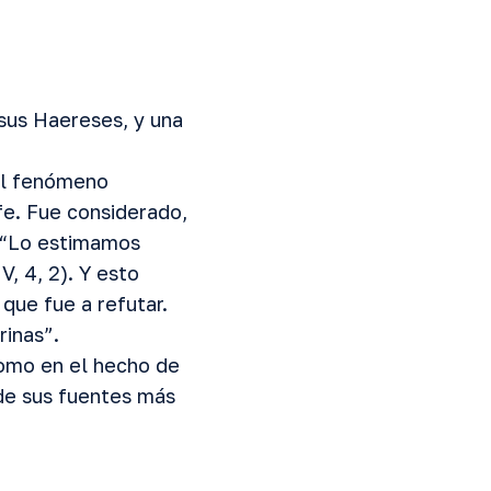
rsus Haereses, y una
del fenómeno
fe. Fue considerado,
: “Lo estimamos
, 4, 2). Y esto
que fue a refutar.
rinas”.
 como en el hecho de
 de sus fuentes más