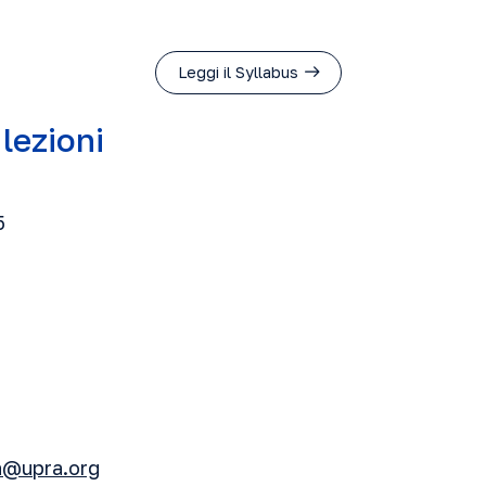
Leggi il Syllabus
 lezioni
5
ia@upra.org