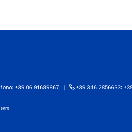
efono:
+39 06 91689867
+39 346 2856633:
+3
ssare