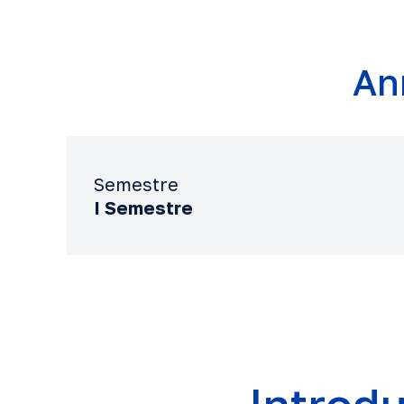
An
Semestre
I Semestre