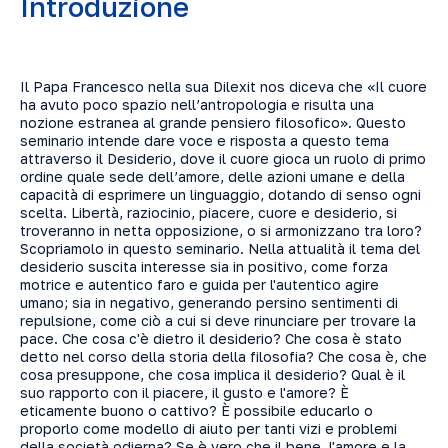
Introduzione
Il Papa Francesco nella sua Dilexit nos diceva che «Il cuore
ha avuto poco spazio nell’antropologia e risulta una
nozione estranea al grande pensiero filosofico». Questo
seminario intende dare voce e risposta a questo tema
attraverso il Desiderio, dove il cuore gioca un ruolo di primo
ordine quale sede dell’amore, delle azioni umane e della
capacità di esprimere un linguaggio, dotando di senso ogni
scelta. Libertà, raziocinio, piacere, cuore e desiderio, si
troveranno in netta opposizione, o si armonizzano tra loro?
Scopriamolo in questo seminario. Nella attualità il tema del
desiderio suscita interesse sia in positivo, come forza
motrice e autentico faro e guida per l'autentico agire
umano; sia in negativo, generando persino sentimenti di
repulsione, come ciò a cui si deve rinunciare per trovare la
pace. Che cosa c'è dietro il desiderio? Che cosa è stato
detto nel corso della storia della filosofia? Che cosa è, che
cosa presuppone, che cosa implica il desiderio? Qual è il
suo rapporto con il piacere, il gusto e l'amore? È
eticamente buono o cattivo? È possibile educarlo o
proporlo come modello di aiuto per tanti vizi e problemi
della società odierna? Se è vero che il bene, l'amore e la