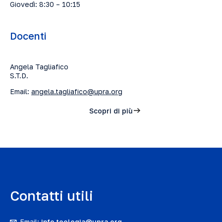
Giovedì: 8:30 – 10:15
Docenti
Angela Tagliafico
S.T.D.
Email:
angela.tagliafico@upra.org
Scopri di più
Contatti utili
Email:
info.teologia@upra.org