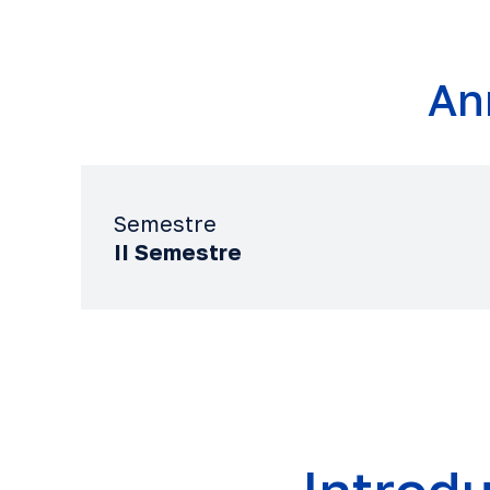
An
Semestre
II Semestre