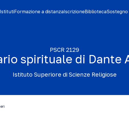
stituti
Formazione a distanza
Iscrizione
Biblioteca
Sostegno 
PSCR 2129
ario spirituale di Dante 
Istituto Superiore di Scienze Religiose
ieri