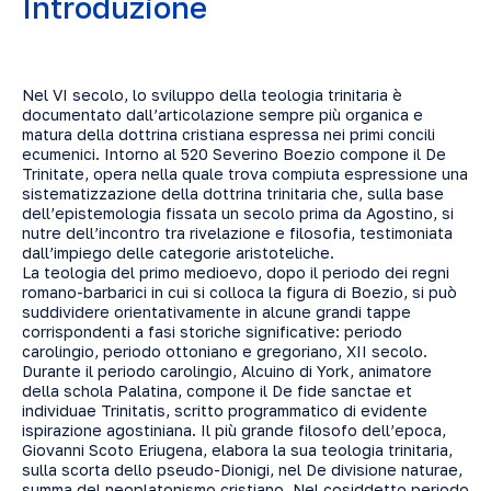
Introduzione
Nel VI secolo, lo sviluppo della teologia trinitaria è
documentato dall’articolazione sempre più organica e
matura della dottrina cristiana espressa nei primi concili
ecumenici. Intorno al 520 Severino Boezio compone il De
Trinitate, opera nella quale trova compiuta espressione una
sistematizzazione della dottrina trinitaria che, sulla base
dell’epistemologia fissata un secolo prima da Agostino, si
nutre dell’incontro tra rivelazione e filosofia, testimoniata
dall’impiego delle categorie aristoteliche.
La teologia del primo medioevo, dopo il periodo dei regni
romano-barbarici in cui si colloca la figura di Boezio, si può
suddividere orientativamente in alcune grandi tappe
corrispondenti a fasi storiche significative: periodo
carolingio, periodo ottoniano e gregoriano, XII secolo.
Durante il periodo carolingio, Alcuino di York, animatore
della schola Palatina, compone il De fide sanctae et
individuae Trinitatis, scritto programmatico di evidente
ispirazione agostiniana. Il più grande filosofo dell’epoca,
Giovanni Scoto Eriugena, elabora la sua teologia trinitaria,
sulla scorta dello pseudo-Dionigi, nel De divisione naturae,
summa del neoplatonismo cristiano. Nel cosiddetto periodo