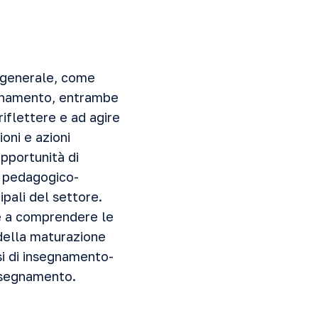
 generale, come
segnamento, entrambe
riflettere e ad agire
oni e azioni
opportunità di
ni pedagogico-
cipali del settore.
te a comprendere le
 della maturazione
si di insegnamento-
insegnamento.