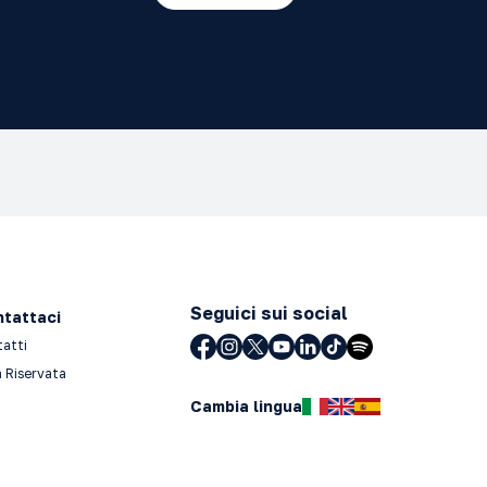
Seguici sui social
tattaci
tatti
 Riservata
Cambia lingua