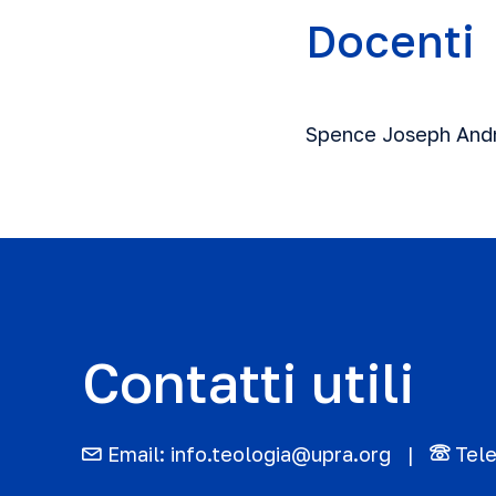
Docenti
Spence Joseph And
Contatti utili
Email:
info.teologia@upra.org
Tel