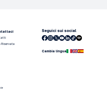
Seguici sui social
tattaci
tatti
 Riservata
Cambia lingua
kie