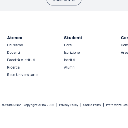
Ateneo
Studenti
Con
Chi siamo
Corsi
Con
Docenti
Iscrizione
Area
Facoltà e Istituti
Iscritti
Ricerca
Alumni
Rete Universitarie
F. 97251990582 - Copyright APRA 2026
Privacy Policy
Cookie Policy
Preferenze Coo