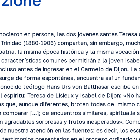
uzione
ocieron en persona, las dos jóvenes santas Teresa 
a Trinidad (1880-1906) comparten, sin embargo, mu
atria, la misma época histórica y la misma vocación
características comunes permitirán a la joven Isabe
incluso antes de ingresar en el Carmelo de Dijon. La
 surge de forma espontánea, encuentra así un funda
conocido teólogo Hans Urs von Balthasar escribe en 
 espíritu: Teresa de Lisieux y Isabel de Dijon: «No h
s que, aunque diferentes, brotan todas del mismo cen
omparar [...]; de encuentros similares, spiritualia s
 agradables sorpresas y frutos inesperados». Como
a nuestra atención en las fuentes: es decir, los esc
s testimonios presentados en el proceso ordinario y