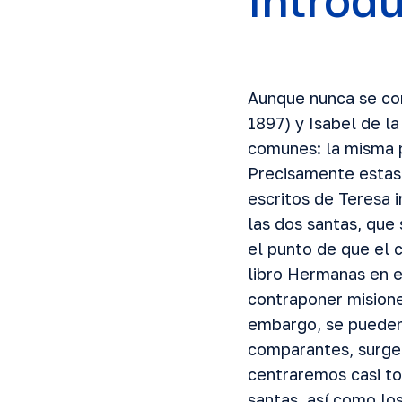
Introd
Aunque nunca se con
1897) y Isabel de l
comunes: la misma p
Precisamente estas 
escritos de Teresa 
las dos santas, que
el punto de que el 
libro Hermanas en el
contraponer misione
embargo, se pueden c
comparantes, surgen
centraremos casi tod
santas, así como lo