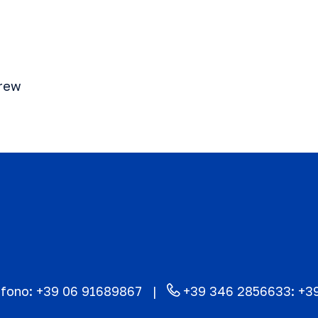
rew
efono:
+39 06 91689867
+39 346 2856633:
+3