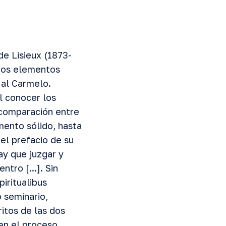
de Lisieux (1873-
chos elementos
 al Carmelo.
l conocer los
 comparación entre
mento sólido, hasta
el prefacio de su
ay que juzgar y
tro [...]. Sin
piritualibus
 seminario,
ritos de las dos
 en el proceso