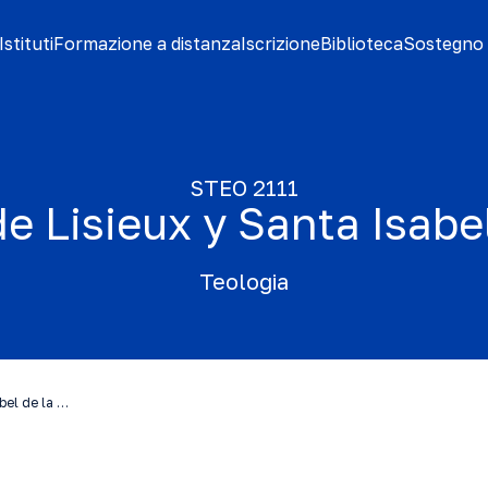
stituti
Formazione a distanza
Iscrizione
Biblioteca
Sostegno 
STEO 2111
e Lisieux y Santa Isabel
Teologia
bel de la …