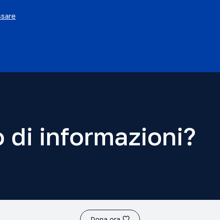
ssare
 di informazioni?
Dona ora