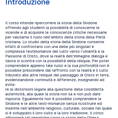
Introduzione
Il corso intende ripercorrere la storia della Sindone
offrendo agli studenti la possibilità di conoscerne le
vicende e di acquisire le conoscenze critiche necessarie
per valutarne il ruolo nell’ambito della storia della Pietà
cristiana. Lo studio della storia della Sindone consente
infatti di confrontarsi con una delle più singolari e
complesse testimonianze del culto verso l’umanità e la
Passione di Cristo, dove la realtà dell’immagine dialoga e
talora si scontra con la possibilità della reliquia. Per poter
comprendere appieno tale ruolo e la sua profondità non è
possibile prescindere dal raffronto con la realtà e il culto
tributato alle altre reliquie del passaggio di Cristo in terra,
evidenziandone continuità e differenze, insegnando ad
evita-
re le distorsioni legate alla questione della cosiddetta
autenticità, alla quale la storia non sa e non può dare
risposta. Egualmente non è possibile comprendere la
Sindone e le altre testi-monianze senza ricostruire ed
inserirle nell’ambiente religioso, culturale, sociale nel quale
si è sviluppato il loro culto e la loro tradizione. Il corso
affronterà tali tematiche lungo la storia della Chiesa,