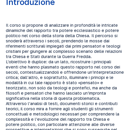
Introduzione
Il corso si propone di analizzare in profondità le intricate
dinamiche del rapporto tra potere ecclesiastico e potere
politico nel corso della storia della Chiesa. Il percorso si
snoderà attraverso i secoli, prendendo le mosse dai
riferimenti scritturali impiegati dai primi pensatori e teologi
cristiani per giungere al complesso scenario delle relazioni
tra Chiesa e Stati durante la Guerra Fredda.
L’obiettivo è duplice: da un lato, ricostruire i principali
eventi che hanno plasmato questo rapporto nel corso dei
secoli, contestualizzandoli e offrendone un’interpretazione
critica; dall’altro, e soprattutto, illuminare i principi e le
modalità in cui tale rapporto è stato «pensato» e
teorizzato, non solo da teologi e pontefici, ma anche da
filosofi e pensatori che hanno lasciato un’impronta
significativa nella storia di questa problematica.
Attraverso l’analisi di testi, documenti storici e contributi
teorici, il corso mira a fornire agli studenti gli strumenti
concettuali e metodologici necessari per comprendere la
complessità e l’evoluzione del rapporto tra Chiesa e
potere politico, con particolare attenzione alle diverse
prospettive e interpretazioni che si sono susseguite nel