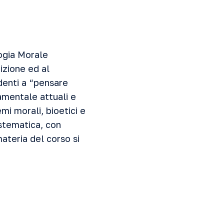
logia Morale
izione ed al
denti a “pensare
amentale attuali e
mi morali, bioetici e
istematica, con
materia del corso si