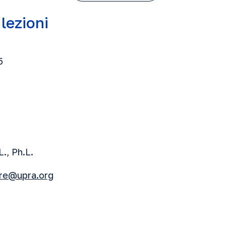
 lezioni
5
L., Ph.L.
tre@upra.org