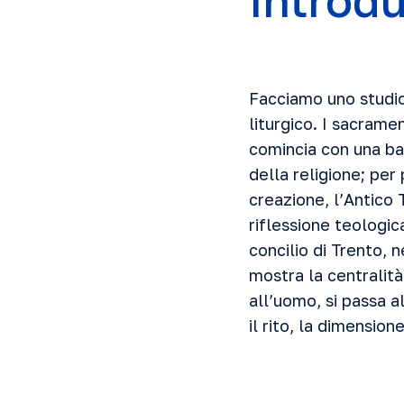
Introd
Facciamo uno studio
liturgico. I sacrame
comincia con una ba
della religione; per
creazione, l’Antico
riflessione teologica
concilio di Trento, 
mostra la centralit
all’uomo, si passa a
il rito, la dimensio