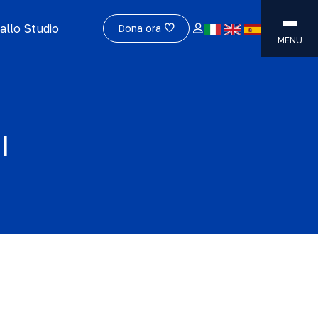
allo Studio
Dona ora
MENU
I