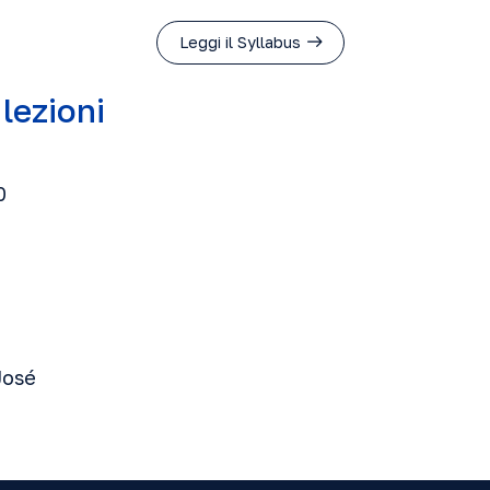
Leggi il Syllabus
 lezioni
0
José