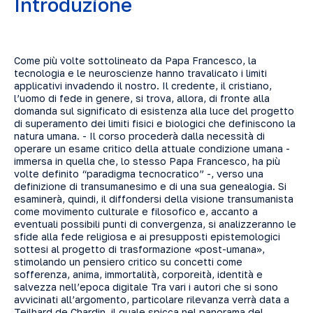
Introduzione
Come più volte sottolineato da Papa Francesco, la
tecnologia e le neuroscienze hanno travalicato i limiti
applicativi invadendo il nostro. Il credente, il cristiano,
l’uomo di fede in genere, si trova, allora, di fronte alla
domanda sul significato di esistenza alla luce del progetto
di superamento dei limiti fisici e biologici che definiscono la
natura umana. - Il corso procederà dalla necessità di
operare un esame critico della attuale condizione umana -
immersa in quella che, lo stesso Papa Francesco, ha più
volte definito “paradigma tecnocratico” -, verso una
definizione di transumanesimo e di una sua genealogia. Si
esaminerà, quindi, il diffondersi della visione transumanista
come movimento culturale e filosofico e, accanto a
eventuali possibili punti di convergenza, si analizzeranno le
sfide alla fede religiosa e ai presupposti epistemologici
sottesi al progetto di trasformazione «post-umana»,
stimolando un pensiero critico su concetti come
sofferenza, anima, immortalità, corporeità, identità e
salvezza nell’epoca digitale Tra vari i autori che si sono
avvicinati all’argomento, particolare rilevanza verrà data a
Teilhard de Chardin, il quale spicca nel panorama del