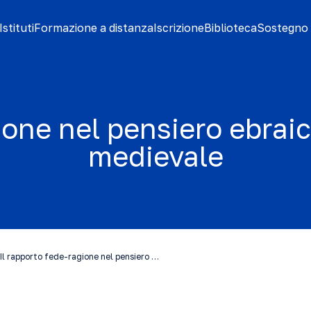
stituti
Formazione a distanza
Iscrizione
Biblioteca
Sostegno 
ione nel pensiero ebrai
medievale
Il rapporto fede-ragione nel pensiero …