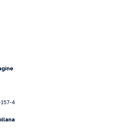
agine
-157-4
ollana