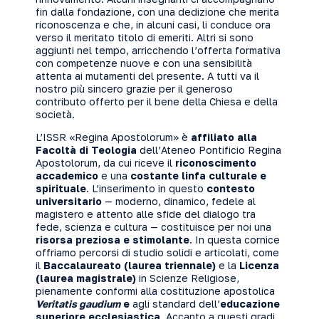
fin dalla fondazione, con una dedizione che merita
riconoscenza e che, in alcuni casi, li conduce ora
verso il meritato titolo di emeriti. Altri si sono
aggiunti nel tempo, arricchendo l’offerta formativa
con competenze nuove e con una sensibilità
attenta ai mutamenti del presente. A tutti va il
nostro più sincero grazie per il generoso
contributo offerto per il bene della Chiesa e della
società.
L’ISSR «Regina Apostolorum» è
affiliato alla
Facoltà di Teologia
dell’Ateneo Pontificio Regina
Apostolorum, da cui riceve il
riconoscimento
accademico
e una
costante linfa culturale e
spirituale
. L’inserimento in questo
contesto
universitario
— moderno, dinamico, fedele al
magistero e attento alle sfide del dialogo tra
fede, scienza e cultura — costituisce per noi una
risorsa preziosa e stimolante
. In questa cornice
offriamo percorsi di studio solidi e articolati, come
il
Baccalaureato (laurea triennale)
e la
Licenza
(laurea magistrale)
in Scienze Religiose,
pienamente conformi alla costituzione apostolica
Veritatis gaudium
e
agli standard dell’
educazione
superiore ecclesiastica
. Accanto a questi gradi