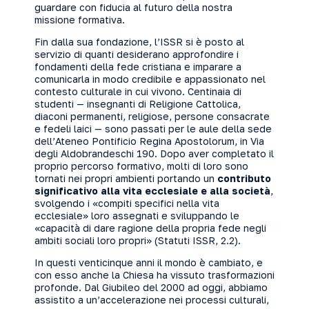
guardare con fiducia al futuro della nostra
missione formativa.
Fin dalla sua fondazione, l’ISSR si è posto al
servizio di quanti desiderano approfondire i
fondamenti della fede cristiana e imparare a
comunicarla in modo credibile e appassionato nel
contesto culturale in cui vivono. Centinaia di
studenti — insegnanti di Religione Cattolica,
diaconi permanenti, religiose, persone consacrate
e fedeli laici — sono passati per le aule della sede
dell’Ateneo Pontificio Regina Apostolorum, in Via
degli Aldobrandeschi 190. Dopo aver completato il
proprio percorso formativo, molti di loro sono
tornati nei propri ambienti portando un
contributo
significativo alla vita ecclesiale e alla società
,
svolgendo i «compiti specifici nella vita
ecclesiale» loro assegnati e sviluppando le
«capacità di dare ragione della propria fede negli
ambiti sociali loro propri» (Statuti ISSR, 2.2).
In questi venticinque anni il mondo è cambiato, e
con esso anche la Chiesa ha vissuto trasformazioni
profonde. Dal Giubileo del 2000 ad oggi, abbiamo
assistito a un’accelerazione nei processi culturali,