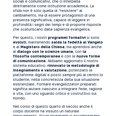
sociali e comunicativi, che ci interpella
direttamente come istituzione accademica. La
sfida non è solo quella di “resistere” al
cambiamento, ma di essere protagonisti di una
presenza significativa, capace di leggere in
profondità i segni dei tempi e di proporre risposte
che scaturiscano dalla sapienza evangelica.
Per questo, i nostri
programmi formativi
si sono
evoluti
, mantenendo
salda la fedeltà al Vangelo
e al
Magistero della Chiesa
, ma aprendosi anche
al
dialogo con le scienze umane
, con
la
filosofia contemporanea
e con le
nuove forme
di comunicazione
. Abbiamo aggiornato il nostro
sistema educativo,
rinnovato le metodologie di
insegnamento e valutazione
, potenziato le
piattaforme digitali e posto sempre più al centro lo
studente, nella concretezza della sua situazione
esistenziale. Formare evangelizzatori preparati
significa aiutare ciascuno a integrare fede, ragione
e vita, con uno sguardo critico e costruttivo sul
mondo.
Nel corso di questo quarto di secolo anche il
corpo docente ha vissuto un naturale
rinnovamento. Alcuni insegnanti ci accompagnano