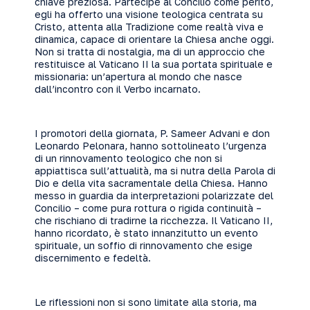
chiave preziosa. Partecipe al Concilio come perito,
egli ha offerto una visione teologica centrata su
Cristo, attenta alla Tradizione come realtà viva e
dinamica, capace di orientare la Chiesa anche oggi.
Non si tratta di nostalgia, ma di un approccio che
restituisce al Vaticano II la sua portata spirituale e
missionaria: un’apertura al mondo che nasce
dall’incontro con il Verbo incarnato.
I promotori della giornata, P. Sameer Advani e don
Leonardo Pelonara, hanno sottolineato l’urgenza
di un rinnovamento teologico che non si
appiattisca sull’attualità, ma si nutra della Parola di
Dio e della vita sacramentale della Chiesa. Hanno
messo in guardia da interpretazioni polarizzate del
Concilio – come pura rottura o rigida continuità –
che rischiano di tradirne la ricchezza. Il Vaticano II,
hanno ricordato, è stato innanzitutto un evento
spirituale, un soffio di rinnovamento che esige
discernimento e fedeltà.
Le riflessioni non si sono limitate alla storia, ma