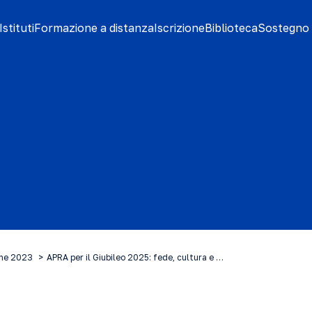
stituti
Formazione a distanza
Iscrizione
Biblioteca
Sostegno 
ine 2023
APRA per il Giubileo 2025: fede, cultura e …