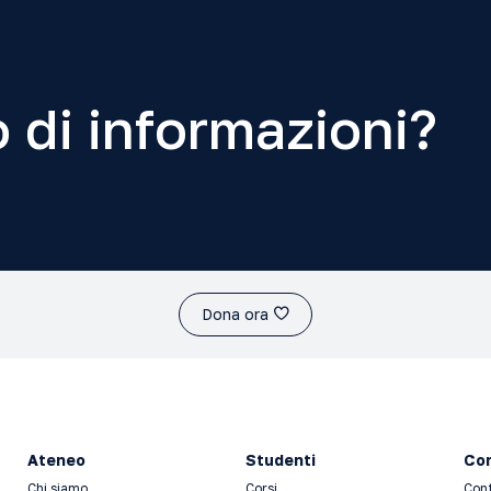
 di informazioni?
Dona ora
Ateneo
Studenti
Con
Chi siamo
Corsi
Con