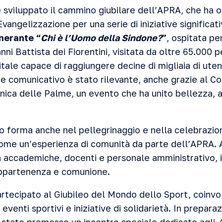
 è sviluppato il cammino giubilare dell’APRA, che ha o
vangelizzazione per una serie di iniziative significat
inerante “
Chi è l’Uomo della Sindone?
”
, ospitata pe
nni Battista dei Fiorentini, visitata da oltre 65.000 
itale capace di raggiungere decine di migliaia di uten
e e comunicativo è stato rilevante, anche grazie al C
ica delle Palme, un evento che ha unito bellezza, a
ato forma anche nel pellegrinaggio e nella celebrazi
come un’esperienza di comunità da parte dell’APRA. Al
à accademiche, docenti e personale amministrativo, 
appartenenza e comunione.
artecipato al Giubileo del Mondo dello Sport, coinvo
n eventi sportivi e iniziative di solidarietà. In prepara