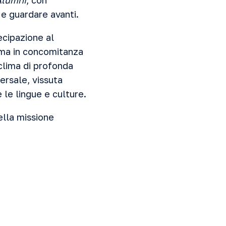
Alumni
, con
 e guardare avanti.
ecipazione al
Roma in concomitanza
 clima di profonda
ersale, vissuta
 le lingue e culture.
ella missione