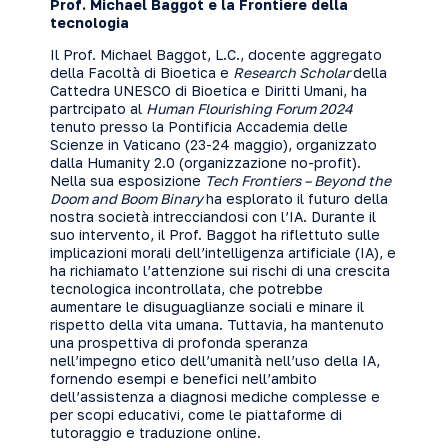
Prof. Michael Baggot e la Frontiere della
tecnologia
Il Prof. Michael Baggot, L.C., docente aggregato
della Facoltà di Bioetica e
Research Scholar
della
Cattedra UNESCO di Bioetica e Diritti Umani, ha
partrcipato al
Human Flourishing Forum 2024
tenuto presso la Pontificia Accademia delle
Scienze in Vaticano (23-24 maggio), organizzato
dalla Humanity 2.0 (organizzazione no-profit).
Nella sua esposizione
Tech Frontiers – Beyond the
Doom and Boom Binary
ha esplorato il futuro della
nostra società intrecciandosi con l’IA. Durante il
suo intervento, il Prof. Baggot ha riflettuto sulle
implicazioni morali dell’intelligenza artificiale (IA), e
ha richiamato l’attenzione sui rischi di una crescita
tecnologica incontrollata, che potrebbe
aumentare le disuguaglianze sociali e minare il
rispetto della vita umana. Tuttavia, ha mantenuto
una prospettiva di profonda speranza
nell’impegno etico dell’umanità nell’uso della IA,
fornendo esempi e benefici nell’ambito
dell’assistenza a diagnosi mediche complesse e
per scopi educativi, come le piattaforme di
tutoraggio e traduzione online.