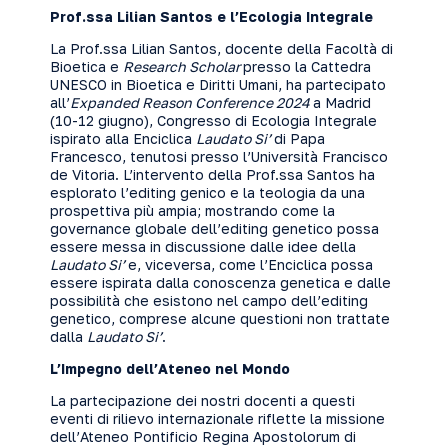
Prof.ssa Lilian Santos e l’Ecologia Integrale
La Prof.ssa Lilian Santos, docente della Facoltà di
Bioetica e
Research Scholar
presso la Cattedra
UNESCO in Bioetica e Diritti Umani, ha partecipato
all’
Expanded Reason Conference 2024
a Madrid
(10-12 giugno), Congresso di Ecologia Integrale
ispirato alla Enciclica
Laudato Si’
di Papa
Francesco, tenutosi presso l’Università Francisco
de Vitoria. L’intervento della Prof.ssa Santos ha
esplorato l’editing genico e la teologia da una
prospettiva più ampia; mostrando come la
governance globale dell’editing genetico possa
essere messa in discussione dalle idee della
Laudato Si’
e, viceversa, come l’Enciclica possa
essere ispirata dalla conoscenza genetica e dalle
possibilità che esistono nel campo dell’editing
genetico, comprese alcune questioni non trattate
dalla
Laudato Si’
.
L’Impegno dell’Ateneo nel Mondo
La partecipazione dei nostri docenti a questi
eventi di rilievo internazionale riflette la missione
dell’Ateneo Pontificio Regina Apostolorum di