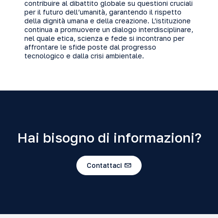
contribuire al dibattito globale su questioni cruciali
per il futuro dell’umanità, garantendo il rispetto
della dignità umana e della creazione. L’istituzione
continua a promuovere un dialogo interdisciplinare,
nel quale etica, scienza e fede si incontrano per
affrontare le sfide poste dal progresso
tecnologico e dalla crisi ambientale.
Hai bisogno di informazioni?
Contattaci