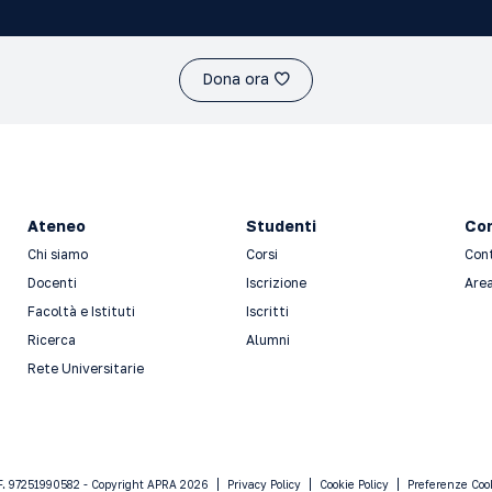
Dona ora
Ateneo
Studenti
Con
Chi siamo
Corsi
Con
Docenti
Iscrizione
Area
Facoltà e Istituti
Iscritti
Ricerca
Alumni
Rete Universitarie
F. 97251990582 - Copyright APRA 2026
Privacy Policy
Cookie Policy
Preferenze Coo