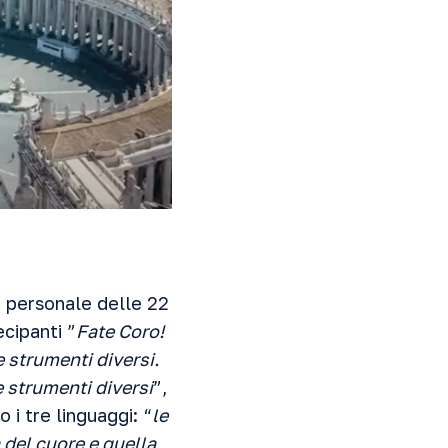
e personale delle 22
ecipanti ”
Fate Coro!
e strumenti diversi.
e strumenti diversi
”,
i tre linguaggi: “
le
 del cuore e quella