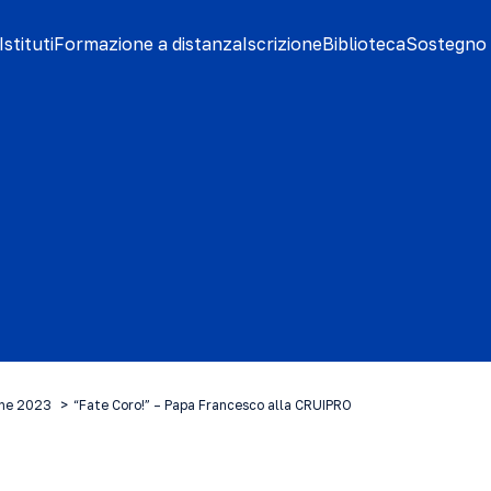
stituti
Formazione a distanza
Iscrizione
Biblioteca
Sostegno 
ine 2023
“Fate Coro!” – Papa Francesco alla CRUIPRO