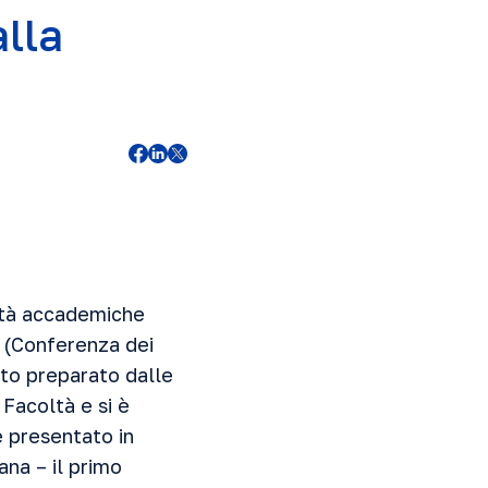
lla
ità accademiche
O (Conferenza dei
ato preparato dalle
 Facoltà e si è
 e presentato
in
na – il primo