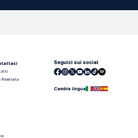
Seguici sui social
tattaci
tatti
 Riservata
Cambia lingua
kie