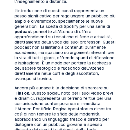
l’insegnamento a distanza.
L’introduzione di questi canali rappresenta un
passo significativo per raggiungere un pubblico più
ampio e diversificato, specialmente le nuove
generazioni. La scelta di Spotify per una serie di
podcast
permette all’Ateneo di offrire
approfondimenti su tematiche di fede e attualità,
direttamente dalla voce dei suoi professori. Questi
podcast non si limitano a contenuti puramente
accademici, ma spaziano su argomenti rilevanti per
la vita di tutti i giorni, offrendo spunti di riflessione
e ispirazione. È un modo per portare la ricchezza
del sapere teologico e filosofico dell’Ateneo
direttamente nelle cuffie degli ascoltatori,
ovunque si trovino.
Ancora più audace è la decisione di sbarcare su
TikTok
. Questo social, noto per i suoi video brevi
e dinamici, rappresenta un terreno fertile per una
comunicazione contemporanea e immediata.
L’Ateneo Pontificio Regina Apostolorum dimostra
così di non temere le sfide della modernità,
abbracciando un linguaggio fresco e diretto per
dialogare con un pubblico giovane e spesso
distante dai circuiti tradizionali della fede.