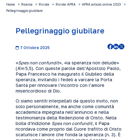
Home
Ricerca
Riviste
Riviste APRA
APRA articoli online 2023
Pellegrinaggio giubilare
Pellegrinaggio giubilare
7 Ottobre 2025
«
Spes non confundit
», «la speranza non delude»
(
Rm
5,5). Con queste parole dell’Apostolo Paolo,
Papa Francesco ha inaugurato il Giubileo della
speranza, invitando i fedeli a varcare la Porta
Santa per rinnovare l’incontro con l’amore
misericordioso di Dio.
Ci siamo sentiti interpellati da questo invito, non
solo personalmente, ma anche come comunità
accademica impegnata nell’annuncio e nella
testimonianza della Redenzione di Cristo. Nella
bolla d’indizione
Spes non confundit
, il Papa
ricordava come proprio dal Cuore trafitto di Cristo
scaturisce l’amore che fonda la speranza (n. 3). È