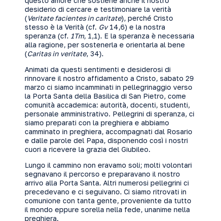
questo amore che sostiene anche il nostro
desiderio di cercare e testimoniare la verità
(
Veritate facientes in caritate
), perché Cristo
stesso è la Verità (cf.
Gv
14,6) e la nostra
speranza (cf.
1Tm
, 1,1). E la speranza è necessaria
alla ragione, per sostenerla e orientarla al bene
(
Caritas in veritate
, 34).
Animati da questi sentimenti e desiderosi di
rinnovare il nostro affidamento a Cristo, sabato 29
marzo ci siamo incamminati in pellegrinaggio verso
la Porta Santa della Basilica di San Pietro, come
comunità accademica: autorità, docenti, studenti,
personale amministrativo. Pellegrini di speranza, ci
siamo preparati con la preghiera e abbiamo
camminato in preghiera, accompagnati dal Rosario
e dalle parole del Papa, disponendo così i nostri
cuori a ricevere la grazia del Giubileo.
Lungo il cammino non eravamo soli; molti volontari
segnavano il percorso e preparavano il nostro
arrivo alla Porta Santa. Altri numerosi pellegrini ci
precedevano e ci seguivano. Ci siamo ritrovati in
comunione con tanta gente, proveniente da tutto
il mondo eppure sorella nella fede, unanime nella
preghiera.