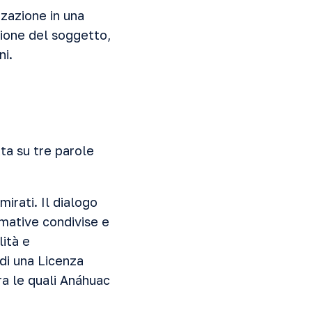
zzazione in una
ione del soggetto,
ni.
ata su tre parole
irati. Il dialogo
rmative condivise e
lità e
 di una Licenza
ra le quali Anáhuac