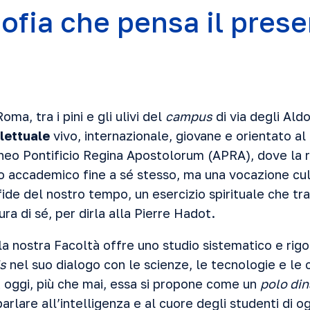
sofia che pensa il pres
ma, tra i pini e gli ulivi del
campus
di via degli Ald
llettuale
vivo, internazionale, giovane e orientato al 
eneo Pontificio Regina Apostolorum (APRA), dove la ri
o accademico fine a sé stesso, ma una vocazione cult
ide del nostro tempo, un esercizio spirituale che tra
ura di sé, per dirla alla Pierre Hadot.
 la nostra Facoltà offre uno studio sistematico e rig
s
nel suo dialogo con le scienze, le tecnologie e le 
oggi, più che mai, essa si propone come un
polo din
arlare all’intelligenza e al cuore degli studenti di og