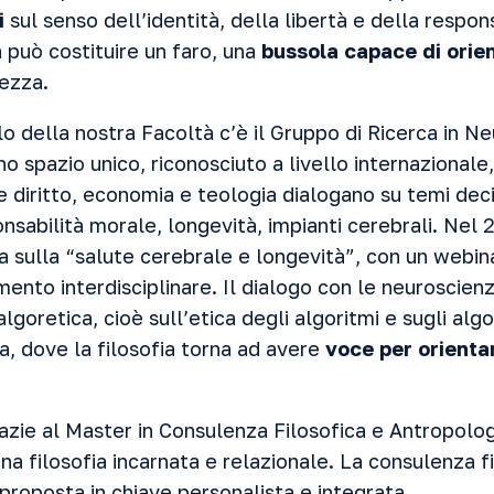
i
sul senso dell’identità, della libertà e della respons
a può costituire un faro, una
bussola capace di orie
tezza.
ello della nostra Facoltà c’è il Gruppo di Ricerca in 
no spazio unico, riconosciuto a livello internazional
e diritto, economia e teologia dialogano su temi deci
ponsabilità morale, longevità, impianti cerebrali. Nel 
ca sulla “salute cerebrale e longevità”, con un webina
ento interdisciplinare. Il dialogo con le neuroscien
’algoretica, cioè sull’etica degli algoritmi e sugli algo
, dove la filosofia torna ad avere
voce per orienta
zie al Master in Consulenza Filosofica e Antropologi
 filosofia incarnata e relazionale. La consulenza fil
i proposta in chiave personalista e integrata.