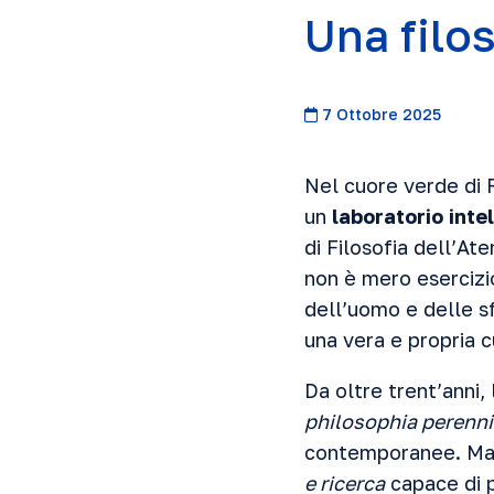
Una filo
7 Ottobre 2025
Nel cuore verde di Ro
un
laboratorio inte
di Filosofia dell’At
non è mero esercizi
dell’uomo e delle sf
una vera e propria c
Da oltre trent’anni,
philosophia perenni
contemporanee. Ma 
e ricerca
capace di p