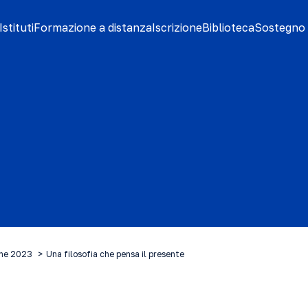
stituti
Formazione a distanza
Iscrizione
Biblioteca
Sostegno 
ine 2023
Una filosofia che pensa il presente