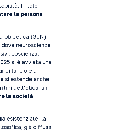
abilità. In tale
ntare la persona
Neurobioetica (GdN),
e, dove neuroscienze
sivi: coscienza,
2025 si è avviata una
r di lancio e un
ze si estende anche
ritmi dell’etica: un
re la società
a esistenziale, la
osofica, già diffusa