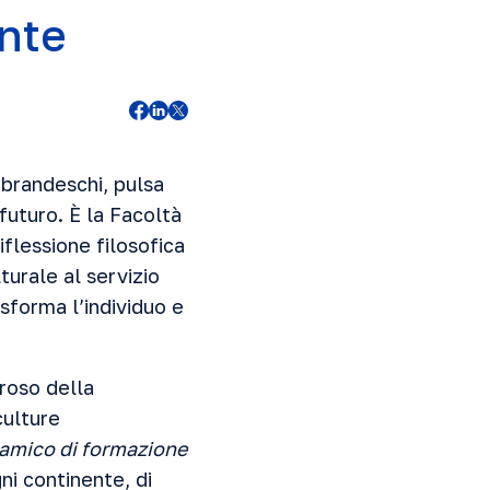
ente
obrandeschi, pulsa
futuro. È la Facoltà
flessione filosofica
urale al servizio
sforma l’individuo e
oroso della
culture
amico di formazione
ni continente, di