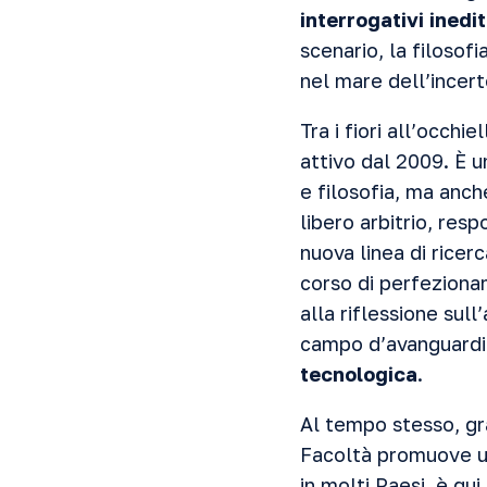
interrogativi inedit
scenario, la filosofi
nel mare dell’incer
Tra i fiori all’occhi
attivo dal 2009. È u
e filosofia, ma anch
libero arbitrio, res
nuova linea di ricer
corso di perfezionam
alla riflessione sull
campo d’avanguardia
tecnologica
.
Al tempo stesso, gra
Facoltà promuove una
in molti Paesi, è qu