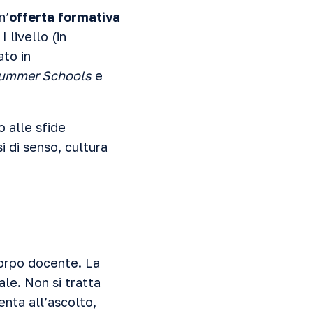
n’
offerta formativa
 livello (in
ato in
ummer Schools
e
 alle sfide
isi di senso, cultura
corpo docente. La
le. Non si tratta
enta all’ascolto,