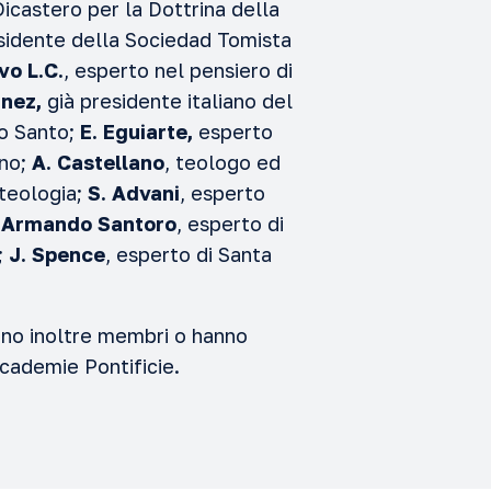
icastero per la Dottrina della
sidente della Sociedad Tomista
vo L.C.
, esperto nel pensiero di
inez,
già presidente italiano del
to Santo;
E. Eguiarte,
esperto
ino;
A. Castellano
, teologo ed
 teologia;
S. Advani
, esperto
;
Armando Santoro
, esperto di
i;
J. Spence
, esperto di Santa
sono inoltre membri o hanno
ccademie Pontificie.