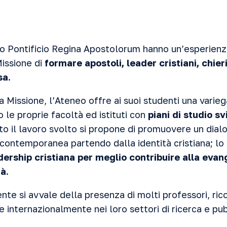
eo Pontificio Regina Apostolorum hanno un’esperienz
Missione di
formare apostoli, leader cristiani, chieric
sa
.
 Missione, l’Ateneo offre ai suoi studenti una varieg
 le proprie facoltà ed istituti con
piani di studio sv
tto il lavoro svolto si propone di promuovere un dial
 contemporanea partendo dalla identità cristiana; lo
ership cristiana per meglio contribuire alla evan
tà
.
nte si avvale della presenza di molti professori, ric
le internazionalmente nei loro settori di ricerca e pub