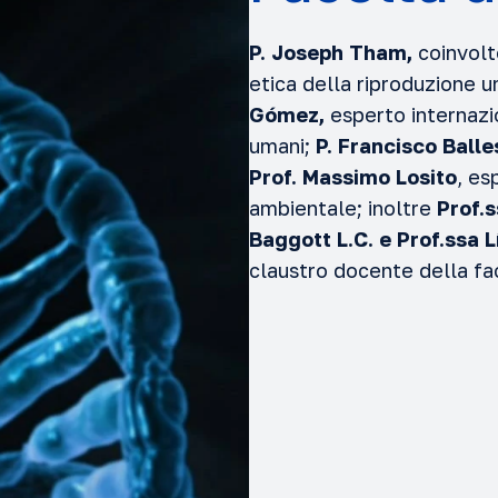
P. Joseph Tham,
coinvolt
etica della riproduzione 
Gómez,
esperto internazion
umani;
P. Francisco Balle
Prof. Massimo Losito
, es
ambientale; inoltre
Prof.s
Baggott L.C. e Prof.ssa 
claustro docente della fa