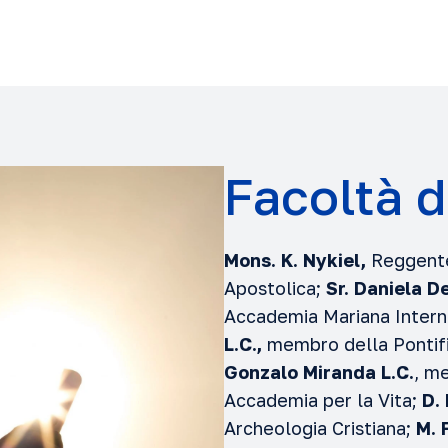
Facoltà d
Mons. K. Nykiel,
Reggente
Apostolica;
Sr. Daniela D
Accademia Mariana Intern
L.C.,
membro della Pontifi
Gonzalo Miranda L.C.
, m
Accademia per la Vita;
D. 
Archeologia Cristiana;
M. 