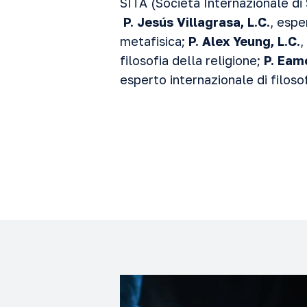
SITA (Società Internazionale d
P. Jesús Villagrasa, L.C.
, espe
metafisica;
P. Alex Yeung, L.C.
,
filosofia della religione;
P.
Eamo
esperto internazionale di filosof