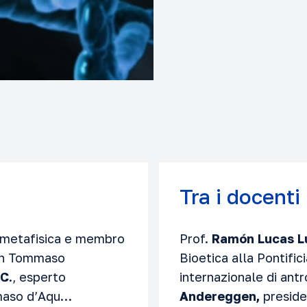
Tra i docenti 
i metafisica e membro
Prof.
Ramón Lucas Lu
San Tommaso
Bioetica alla Pontific
.C.
, esperto
internazionale di ant
mmaso d’Aqu…
Andereggen,
presid