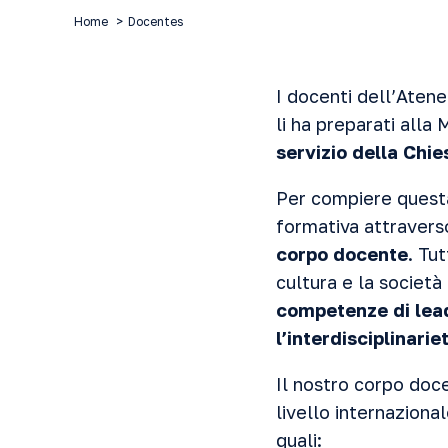
Home
Docentes
I docenti dell’Aten
li ha preparati alla 
servizio della Chie
Per compiere questa
formativa attraverso
corpo docente
. Tu
cultura e la società
competenze di lead
l’interdisciplinarie
Il nostro corpo doce
livello internaziona
quali: