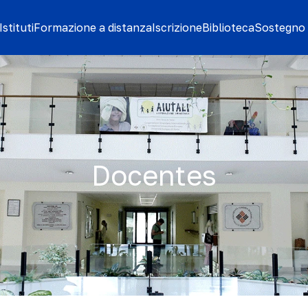
stituti
Formazione a distanza
Iscrizione
Biblioteca
Sostegno 
Docentes