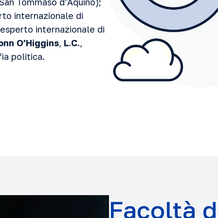
i San Tommaso d’Aquino);
rto internazionale di
 esperto internazionale di
nn O’Higgins
,
L.C
.,
ia politica.
Facoltà d