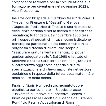
componente referente per la comunicazione e la
formazione per diventarne nel novembre 2022 il
Vice-Presidente.
Insieme con l’Ospedale “Bambino Gesù” di Roma, il
“Meyer” di Firenze e il “Gaslini” di Genova,
l’Ospedale Pediatrico di Trieste è una riconosciuta
eccellenza nazionale per la ricerca e l’ assistenza
pediatrica; fu fondato il 19 novembre 1856 tra i
primi ospedali pediatrici in Italia, come istituzione
filantropica patrocinata dalla ricca e multietnica
borghesia cittadina di allora, allo scopo di
“assicurare gratuitamente ai fanciulli di poveri
genitori adeguato asilo”. Dal 1968 è Istituto di
Ricovero e Cura a Carattere Scientifico (IRCCS) e
si caratterizza oggi come ospedale di alta
specializzazione e di rilievo nazionale nel settore
pediatrico e in quello della tutela della maternità e
della salute della donna.
Fabiano Nigris è un pediatra, neonatologo e
bioeticista perfezionato in Bioetica presso
l’Università di Padova e successiva Licenza in
Bioetica presso la Facoltà di Bioetica dell’Ateneo
Pontificio Regina Apostolorum di Roma;