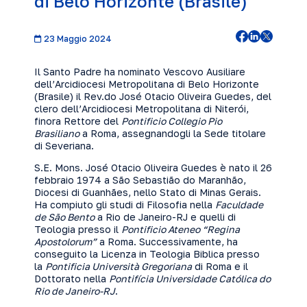
di Belo Horizonte (Brasile)
23 Maggio 2024
Il Santo Padre ha nominato Vescovo Ausiliare
dell’Arcidiocesi Metropolitana di Belo Horizonte
(Brasile) il Rev.do José Otacio Oliveira Guedes, del
clero dell’Arcidiocesi Metropolitana di Niterói,
finora Rettore del
Pontificio Collegio Pio
Brasiliano
a Roma, assegnandogli la Sede titolare
di Severiana.
S.E. Mons. José Otacio Oliveira Guedes è nato il 26
febbraio 1974 a São Sebastião do Maranhão,
Diocesi di Guanhães, nello Stato di Minas Gerais.
Ha compiuto gli studi di Filosofia nella
Faculdade
de São Bento
a Rio de Janeiro-RJ e quelli di
Teologia presso il
Pontificio Ateneo “Regina
Apostolorum”
a Roma. Successivamente, ha
conseguito la Licenza in Teologia Biblica presso
la
Pontificia Università Gregoriana
di Roma e il
Dottorato nella
Pontifícia Universidade Católica do
Rio de Janeiro-RJ
.