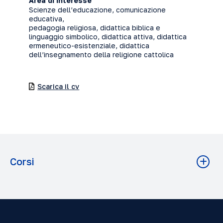
Area di interesse
Scienze dell’educazione, comunicazione
educativa,
pedagogia religiosa, didattica biblica e
linguaggio simbolico, didattica attiva, didattica
ermeneutico-esistenziale, didattica
dell’insegnamento della religione cattolica
Scarica il cv
Corsi
Metodologia e didattica IRC
Istituto Superiore di Scienze Religiose A.A. 2025-2026
Grado: Licenza