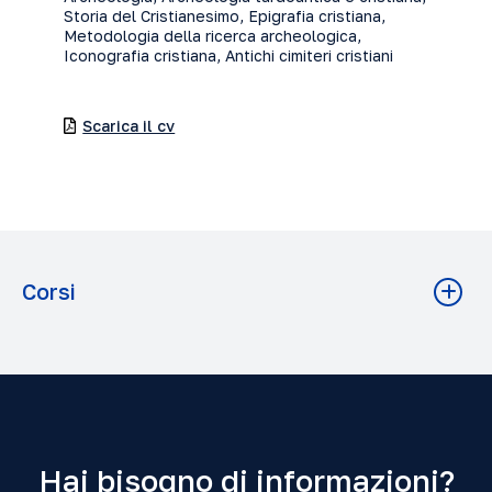
Storia del Cristianesimo, Epigrafia cristiana,
Metodologia della ricerca archeologica,
Iconografia cristiana, Antichi cimiteri cristiani
Scarica il cv
Corsi
ARQUITECTURA Y ARTE CRISTIANA EN LA ROMA DE LOS
PAPAS
Teologia A.A. 2025-2026 Grado: Baccalaureato
ARQUEOLOGÍA CRISTIANA, ROMA CRISTIANA
Teologia A.A. 2025-2026 Grado: Baccalaureato
Hai bisogno di informazioni?