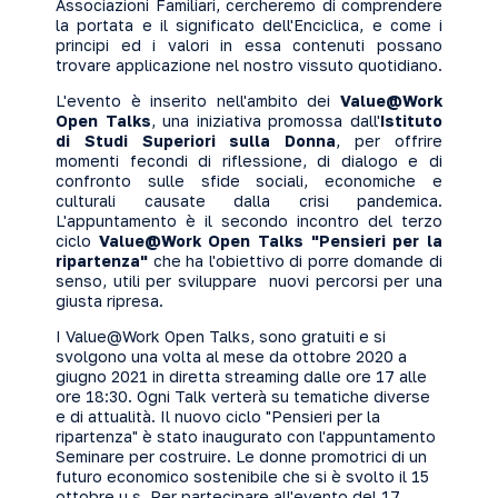
Associazioni Familiari, cercheremo di comprendere
la portata e il significato dell'Enciclica, e come i
principi ed i valori in essa contenuti possano
trovare applicazione nel nostro vissuto quotidiano.
L'evento è inserito nell'ambito dei
Value@Work
Open Talks
, una iniziativa promossa dall'
Istituto
di Studi Superiori sulla Donna
, per offrire
momenti fecondi di riflessione, di dialogo e di
confronto sulle sfide sociali, economiche e
culturali causate dalla crisi pandemica.
L'appuntamento è il secondo incontro del terzo
ciclo
Value@Work Open Talks
"Pensieri per la
ripartenza"
che ha l'obiettivo di porre domande di
senso, utili per sviluppare nuovi percorsi per una
giusta ripresa.
I Value@Work Open Talks, sono gratuiti e si
svolgono una volta al mese da ottobre 2020 a
giugno 2021 in diretta streaming dalle ore 17 alle
ore 18:30. Ogni Talk verterà su tematiche diverse
e di attualità. Il nuovo ciclo "Pensieri per la
ripartenza" è stato inaugurato con l'appuntamento
Seminare per costruire. Le donne promotrici di un
futuro economico sostenibile
che si è svolto il 15
ottobre u.s. Per partecipare all'evento del 17