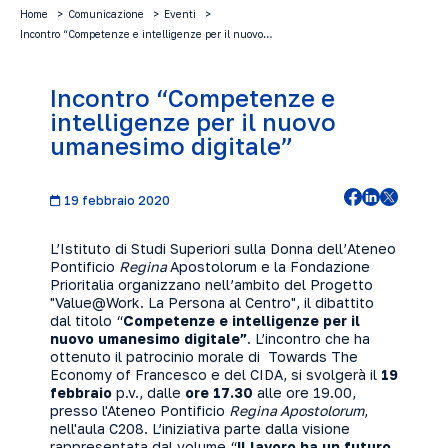
Home
Comunicazione
Eventi
Incontro “Competenze e intelligenze per il nuovo…
Incontro “Competenze e
intelligenze per il nuovo
umanesimo digitale”
19 febbraio 2020
L’
Istituto di Studi Superiori sulla Donna
dell’Ateneo
Pontificio
Regina
Apostolorum e la
Fondazione
Prioritalia
organizzano nell’ambito del Progetto
"
Value@Work. La Persona al Centro"
, il dibattito
dal titolo “
Competenze e intelligenze per il
nuovo umanesimo digitale”
. L’incontro che ha
ottenuto il patrocinio morale di Towards
The
Economy of Francesco
e del
CIDA
, si svolgerà il
19
febbraio
p.v., dalle
ore 17.30
alle ore 19.00,
presso l'Ateneo Pontificio
Regina Apostolorum
,
nell'aula C208. L’iniziativa parte dalla visione
rappresentata dal volume “
Il lavoro ha un futuro,