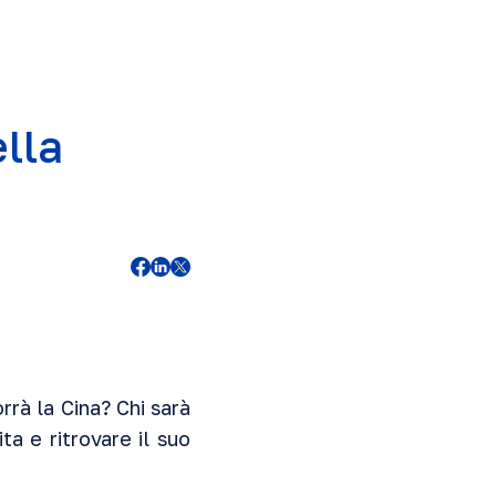
lla
?
rà la Cina? Chi sarà
a e ritrovare il suo