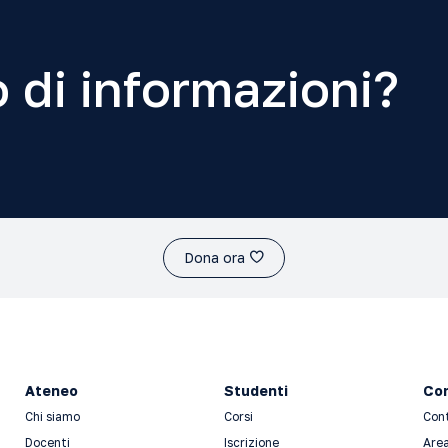
 di informazioni?
Dona ora
Ateneo
Studenti
Con
Chi siamo
Corsi
Con
Docenti
Iscrizione
Area