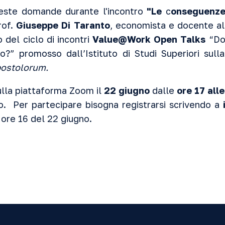
este domande durante l'incontro
"Le
c
onseguenze
rof.
Giuseppe Di Taranto
, economista e docente al
 del ciclo di incontri
Value@Work Open Talks
“Do
no?” promosso dall’
Istituto di Studi Superiori sul
postolorum.
sulla piattaforma Zoom il
22 giugno
dalle
ore 17 alle
to. Per partecipare bisogna registrarsi scrivendo a
i
 ore 16 del 22 giugno.