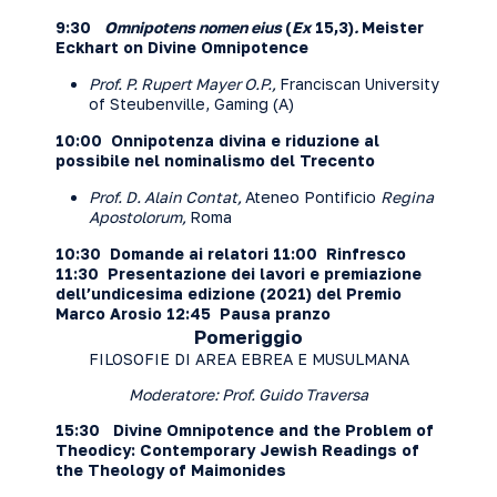
9:30
Omnipotens nomen eius
(
Ex
15,3)
.
Meister
Eckhart on Divine Omnipotence
Prof. P. Rupert Mayer O.P.,
Franciscan University
of Steubenville, Gaming (A)
10:00 Onnipotenza divina e riduzione al
possibile nel nominalismo del Trecento
Prof. D. Alain Contat,
Ateneo Pontificio
Regina
Apostolorum,
Roma
10:30 Domande ai relatori
11:00 Rinfresco
11:30 Presentazione dei lavori e premiazione
dell’undicesima edizione (2021) del Premio
Marco Arosio
12:45 Pausa pranzo
Pomeriggio
FILOSOFIE DI AREA EBREA E MUSULMANA
Moderatore: Prof. Guido Traversa
15:30 Divine Omnipotence and the Problem of
Theodicy: Contemporary Jewish Readings of
the Theology of Maimonides