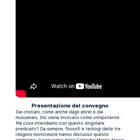
Presentazione del convegno
Dai cristiani, come anche dagli ebrei e dai
musulmani, Dio viene invocato come onnipotente.
Ma cosa intendiamo con questo singolare
predicato? Da sempre, filosofi e teologi delle tre
religioni monoteiste hanno discusso questo
problema. Il convegno della Cattedra Marco Arosio