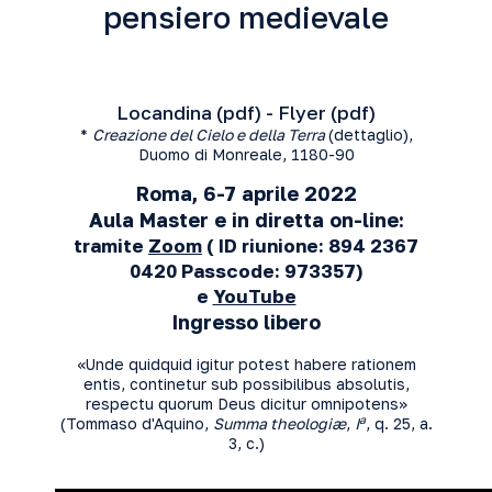
pensiero medievale
Locandina (
pdf
) - Flyer (
pdf
)
*
Creazione del Cielo e della Terra
(dettaglio),
Duomo di Monreale, 1180-90
Roma, 6-7 aprile 2022
Aula Master e in diretta on-line:
tramite
Zoom
( ID riunione: 894 2367
0420 Passcode: 973357)
e
YouTube
Ingresso libero
«Unde quidquid igitur potest habere rationem
entis, continetur sub possibilibus absolutis,
respectu quorum Deus dicitur omnipotens»
a
(Tommaso d'Aquino,
Summa theologiæ
,
I
, q. 25, a.
3, c.)